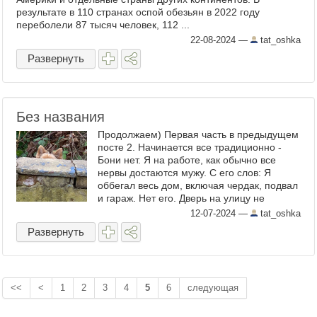
результате в 110 странах оспой обезьян в 2022 году
переболели 87 тысяч человек, 112 ...
22-08-2024
—
tat_oshka
Развернуть
Без названия
Продолжаем) Первая часть в предыдущем
посте 2. Начинается все традиционно -
Бони нет. Я на работе, как обычно все
нервы достаются мужу. С его слов: Я
оббегал весь дом, включая чердак, подвал
и гараж. Нет его. Дверь на улицу не
открывал, сбежать не мог. Бля, но где
12-07-2024
—
tat_oshka
тогда? Собак просто ...
Развернуть
<<
<
1
2
3
4
5
6
следующая