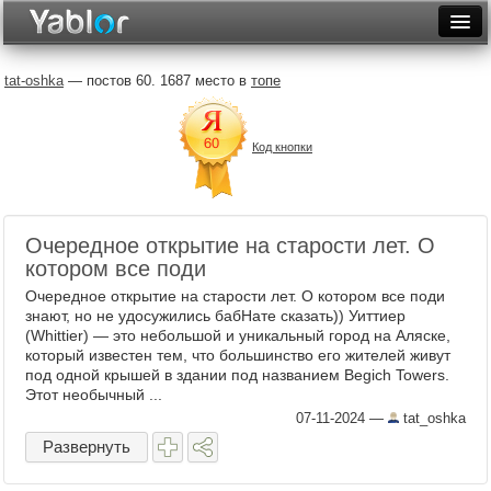
Разместить статью
Войти
tat-oshka
— постов 60. 1687 место в
топе
Неделя
Код кнопки
Месяц
Рейтинги
Архив
Очередное открытие на старости лет. О
котором все поди
Фототоп
Очередное открытие на старости лет. О котором все поди
знают, но не удосужились бабНате сказать)) Уиттиер
Видеотоп
(Whittier) — это небольшой и уникальный город на Аляске,
который известен тем, что большинство его жителей живут
под одной крышей в здании под названием Begich Towers.
Этот необычный ...
07-11-2024
—
tat_oshka
Развернуть