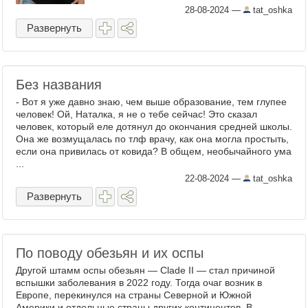
28-08-2024
—
tat_oshka
Развернуть
Без названия
- Вот я уже давно знаю, чем выше образование, тем глупее
человек! Ой, Наталка, я не о тебе сейчас! Это сказал
человек, который еле дотянул до окончания средней школы.
Она же возмущалась по тлф врачу, как она могла простыть,
если она привилась от ковида? В общем, необычайного ума
...
22-08-2024
—
tat_oshka
Развернуть
По поводу обезьян и их оспы
Другой штамм оспы обезьян — Clade II — стал причиной
вспышки заболевания в 2022 году. Тогда очаг возник в
Европе, перекинулся на страны Северной и Южной
Америки и отдельные страны других континентов. В