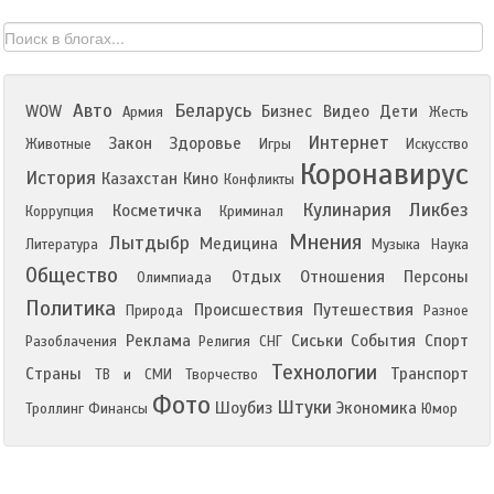
Авто
Беларусь
WOW
Бизнес
Видео
Дети
Армия
Жесть
Интернет
Закон
Здоровье
Животные
Игры
Искусство
Коронавирус
История
Казахстан
Кино
Конфликты
Кулинария
Ликбез
Косметичка
Коррупция
Криминал
Мнения
Лытдыбр
Медицина
Литература
Музыка
Наука
Общество
Отдых
Отношения
Персоны
Олимпиада
Политика
Происшествия
Путешествия
Природа
Разное
Реклама
Сиськи
События
Спорт
Разоблачения
Религия
СНГ
Технологии
Страны
Транспорт
ТВ и СМИ
Творчество
Фото
Штуки
Шоубиз
Экономика
Троллинг
Финансы
Юмор