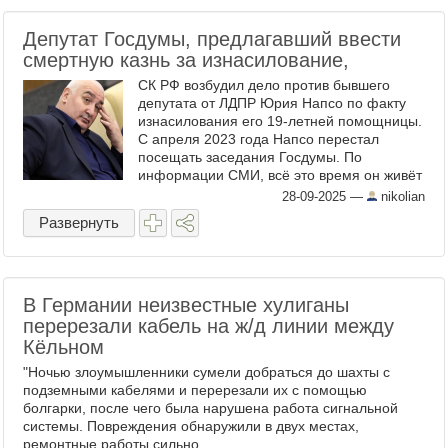
Депутат Госдумы, предлагавший ввести
смертную казнь за изнасилование,
СК РФ возбудил дело против бывшего
депутата от ЛДПР Юрия Напсо по факту
изнасилования его 19-летней помощницы.
С апреля 2023 года Напсо перестал
посещать заседания Госдумы. По
информации СМИ, всё это время он живёт
в ОАЭ. Ранее сам депутат предлагал
28-09-2025
—
nikolian
ввести смертную казнь за ...
Развернуть
​​В Германии неизвестные хулиганы
перерезали кабель на ж/д линии между
Кёльном
"Ночью злоумышленники сумели добраться до шахты с
подземными кабелями и перерезали их с помощью
болгарки, после чего была нарушена работа сигнальной
системы. Повреждения обнаружили в двух местах,
ремонтные работы сильно ...