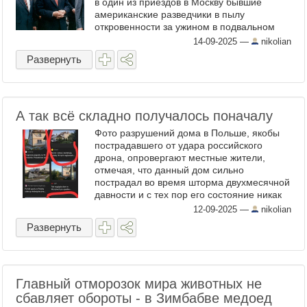
в один из приездов в Москву бывшие
американские разведчики в пылу
откровенности за ужином в подвальном
ресторанчике на Остоженке бросили
14-09-2025
—
nikolian
неосторожную фразу: «Вы хорошие парни,
Развернуть
...
А так всё складно получалось поначалу
Фото разрушений дома в Польше, якобы
пострадавшего от удара российского
дрона, опровергают местные жители,
отмечая, что данный дом сильно
пострадал во время шторма двухмесячной
давности и с тех пор его состояние никак
не изменилось... ...
12-09-2025
—
nikolian
Развернуть
Главный отморозок мира животных не
сбавляет обороты - в Зимбабве медоед