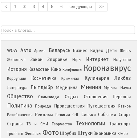
<
1
2
3
4
5
6
следующая
>>
Авто
Беларусь
WOW
Бизнес
Видео
Дети
Армия
Жесть
Интернет
Закон
Здоровье
Животные
Игры
Искусство
Коронавирус
История
Казахстан
Кино
Конфликты
Кулинария
Ликбез
Косметичка
Коррупция
Криминал
Мнения
Лытдыбр
Медицина
Литература
Музыка
Наука
Общество
Отдых
Отношения
Персоны
Олимпиада
Политика
Происшествия
Путешествия
Природа
Разное
Реклама
Сиськи
События
Спорт
Разоблачения
Религия
СНГ
Технологии
Страны
Транспорт
ТВ и СМИ
Творчество
Фото
Штуки
Шоубиз
Экономика
Троллинг
Финансы
Юмор