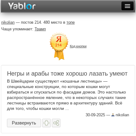
Разместить статью
Войти
nikolian
— постов 214. 480 место в
топе
Чаще упоминает:
Трамп
Неделя
Месяц
Код кнопки
Рейтинги
Архив
Негры и арабы тоже хорошо лазать умеют
Фототоп
В Швейцарии существуют «кошачьи лестницы» —
специальные конструкции, по которым кошки могут
Видеотоп
взбираться и спускаться по фасадам домов. Это настолько
распространённое явление, что в некоторых случаях такие
лестницы встраиваются прямо в архитектуру зданий. Всё
для того, чтобы кошки могли ...
30-09-2025
—
nikolian
Развернуть