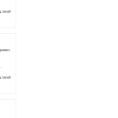
tanafi
ривет,
..
tanafi