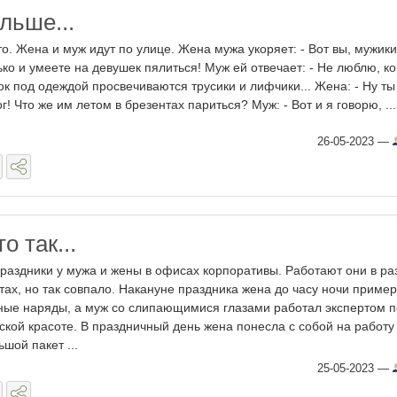
льше...
то. Жена и муж идут по улице. Жена мужа укоряет: - Вот вы, мужики
ько и умеете на девушек пялиться! Муж ей отвечает: - Не люблю, ко
ок под одеждой просвечиваются трусики и лифчики... Жена: - Ну ты
ог! Что же им летом в брезентах париться? Муж: - Вот и я говорю, ...
26-05-2023
—
о так...
праздники у мужа и жены в офисах корпоративы. Работают они в ра
тах, но так совпало. Накануне праздника жена до часу ночи приме
ные наряды, а муж со слипающимися глазами работал экспертом п
ской красоте. В праздничный день жена понесла с собой на работу
ьшой пакет ...
25-05-2023
—