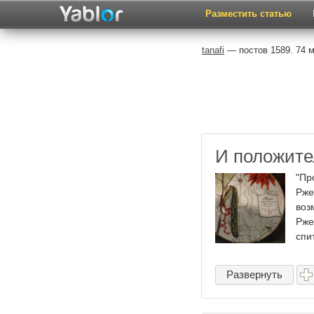
Разместить статью
tanafi
— постов 1589. 74 
И положите
"Пр
Рже
воз
Рже
спит
Развернуть