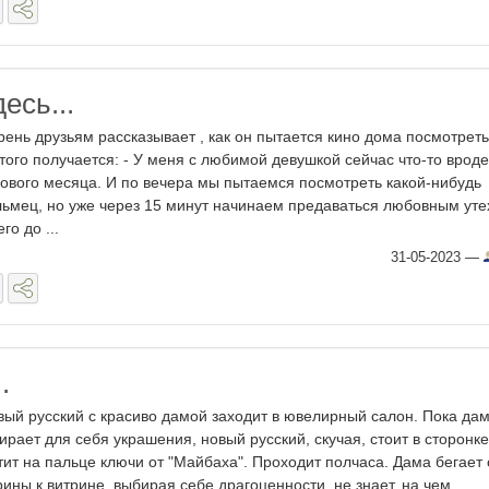
есь...
рень друзьям рассказывает , как он пытается кино дома посмотреть
этого получается: - У меня с любимой девушкой сейчас что-то вроде
ового месяца. И по вечера мы пытаемся посмотреть какой-нибудь
ьмец, но уже через 15 минут начинаем предаваться любовным уте
го до ...
31-05-2023
—
.
вый русский с красиво дамой заходит в ювелирный салон. Пока да
ирает для себя украшения, новый русский, скучая, стоит в сторонке
тит на пальце ключи от "Майбаха". Проходит полчаса. Дама бегает 
рины к витрине, выбирая себе драгоценности, не знает, на чем