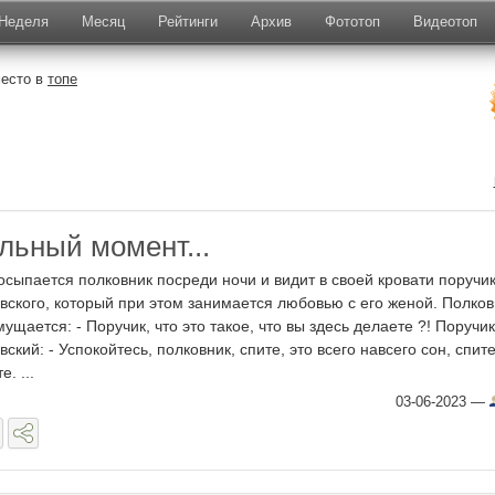
Неделя
Месяц
Рейтинги
Архив
Фототоп
Видеотоп
место в
топе
льный момент...
осыпается полковник посреди ночи и видит в своей кровати поручи
вского, который при этом занимается любовью с его женой. Полков
мущается: - Поручик, что это такое, что вы здесь делаете ?! Поручик
вский: - Успокойтесь, полковник, спите, это всего навсего сон, спите
е. ...
03-06-2023
—