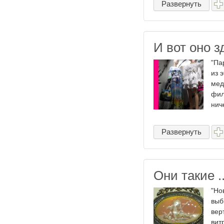
Развернуть
И вот оно зд
"Па
из 
мед
фил
ниче
Развернуть
Они такие ..
"Но
выб
вер
вит