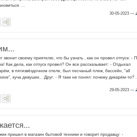
новиться. ...
30-05-2023
—
м...
уг звонит своему приятелю, что бы узнать , как он провел отпуск: - П
а! Как дела, как отпуск провел? Он все рассказывает: - Отдыхал
арём, в пятизвёздочном отеле, был песчаный пляж, бассейн, "all
usive", куча девушек... Друг: - Я таки не понял: почему дикарём-то? .
29-05-2023
—
ается...
жик пришел в магазин бытовой техники и говорит продавцу: -