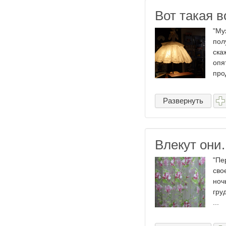
Вот такая во
"Му
пол
ска
опя
про
Развернуть
Влекут они.
"Пе
сво
ноч
гру
...