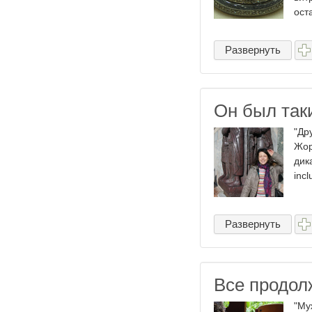
оста
Развернуть
Он был таки
"Др
Жор
дик
incl
Развернуть
Все продолж
"Му