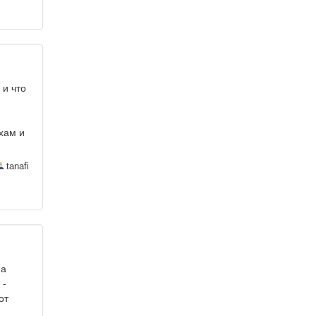
 и что
хам и
tanafi
ма
 -
от