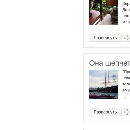
Здр
Дог
пон
меня
Развернуть
Она шепчет
"Пр
ноч
тол
ему
...
Развернуть