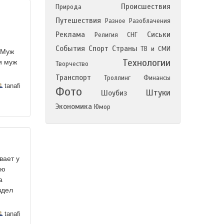
Происшествия
Природа
Путешествия
Разное
Разоблачения
Реклама
Сиськи
Религия
СНГ
События
Спорт
Страны
ТВ и СМИ
 Муж
Технологии
и муж
Творчество
Транспорт
Троллинг
Финансы
tanafi
Фото
Штуки
Шоубиз
Экономика
Юмор
вает у
ую
а
здел
tanafi