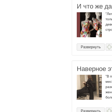
И что же да
"Ле
тол
дев
стр
Развернуть
Наверное эт
"В 
мес
раз
жен
бол
Развернуть