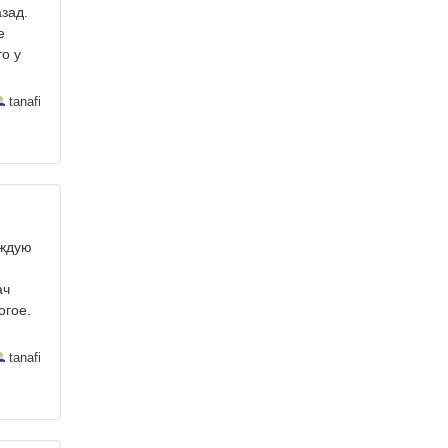
зад.
е
о у
tanafi
аждую
ач
огое.
tanafi