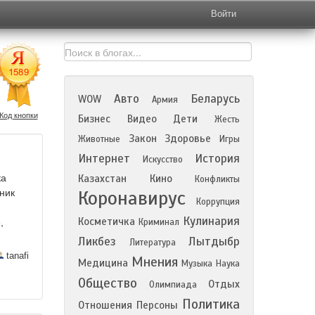
Войти
Авто
Беларусь
WOW
Армия
Код кнопки
Бизнес
Видео
Дети
Жесть
Закон
Здоровье
Животные
Игры
Интернет
История
Искусство
ка
Казахстан
Кино
Конфликты
Коронавирус
ник
Коррупция
Кулинария
Косметичка
,
Криминал
Ликбез
Лытдыбр
Литература
tanafi
Мнения
Медицина
Музыка
Наука
Общество
Отдых
Олимпиада
Политика
Отношения
Персоны