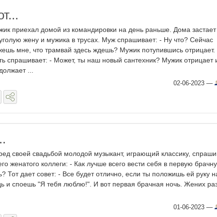
т...
жик приехал домой из командировки на день раньше. Дома застает
уголую жену и мужика в трусах. Муж спрашивает: - Ну что? Сейчас
жешь мне, что трамвай здесь ждешь? Мужик потупившись отрицает.
ть спрашивает: - Может, ты наш новый сантехник? Мужик отрицает 
должает ...
02-06-2023
—
..
ред своей свадьбой молодой музыкант, играющий классику, спраши
его женатого коллеги: - Как лучше всего вести себя в первую брачн
ь? Тот дает совет: - Все будет отлично, если ты положишь ей руку н
дь и споешь "Я тебя люблю!". И вот первая брачная ночь. Жених ра
01-06-2023
—