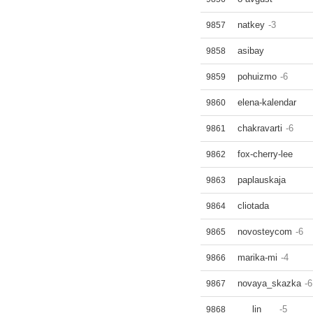
natkey
-3
9857
asibay
9858
pohuizmo
-6
9859
elena-kalendar
9860
chakravarti
-6
9861
fox-cherry-lee
9862
paplauskaja
9863
cliotada
9864
novosteycom
-6
9865
marika-mi
-4
9866
novaya_skazka
-6
9867
___lin___
-5
9868