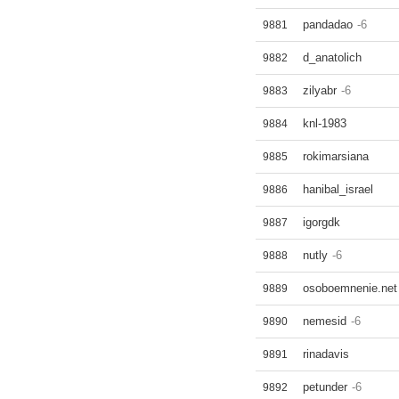
pandadao
-6
9881
d_anatolich
9882
zilyabr
-6
9883
knl-1983
9884
rokimarsiana
9885
hanibal_israel
9886
igorgdk
9887
nutly
-6
9888
osoboemnenie.net
9889
nemesid
-6
9890
rinadavis
9891
petunder
-6
9892