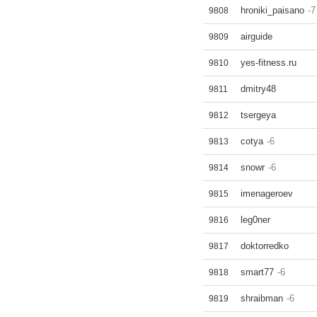
hroniki_paisano
-7
9808
airguide
9809
yes-fitness.ru
9810
dmitry48
9811
tsergeya
9812
cotya
-6
9813
snowr
-6
9814
imenageroev
9815
leg0ner
9816
doktorredko
9817
smart77
-6
9818
shraibman
-6
9819