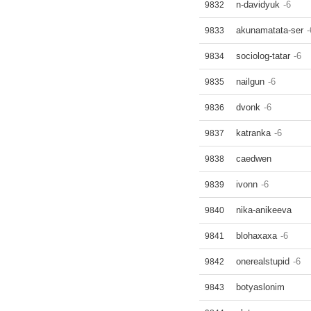
n-davidyuk
-6
9832
akunamatata-ser
-
9833
sociolog-tatar
-6
9834
nailgun
-6
9835
dvonk
-6
9836
katranka
-6
9837
caedwen
9838
ivonn
-6
9839
nika-anikeeva
9840
blohaxaxa
-6
9841
onerealstupid
-6
9842
botyaslonim
9843