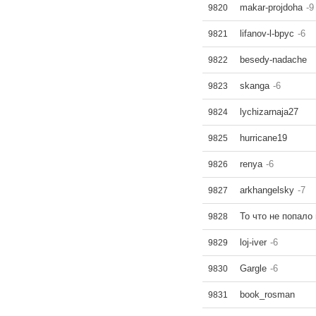
makar-projdoha
-9
9820
lifanov-l-bpyc
-6
9821
besedy-nadache
9822
skanga
-6
9823
lychizarnaja27
9824
hurricane19
9825
renya
-6
9826
arkhangelsky
-7
9827
То что не попало
9828
loj-iver
-6
9829
Gargle
-6
9830
book_rosman
9831