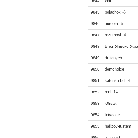
xlat
9844
polachok
-6
9845
auroom
-6
9846
razumnyi
-4
9847
Блог Яндекс.Укра
9848
dr_ionych
9849
demchoice
9850
katenka-bel
-4
9851
roni_14
9852
k0rsak
9853
toivoa
-5
9854
hafizov-rustam
9855
o-avgust
9856