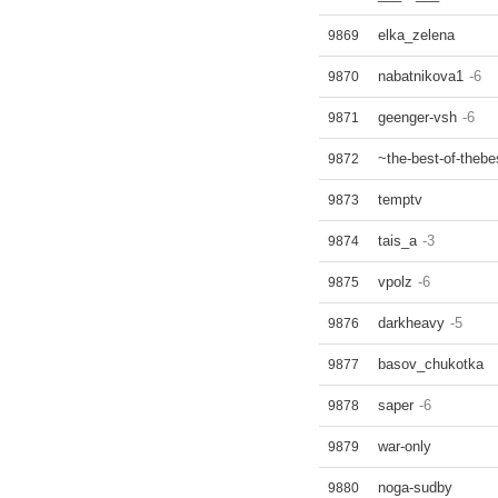
elka_zelena
9869
nabatnikova1
-6
9870
geenger-vsh
-6
9871
~the-best-of-thebe
9872
temptv
9873
tais_a
-3
9874
vpolz
-6
9875
darkheavy
-5
9876
basov_chukotka
9877
saper
-6
9878
war-only
9879
noga-sudby
9880