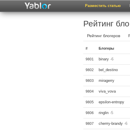
Разместить статью
Рейтинг бло
Рейтинг блогеров
#
Блогеры
binary
-6
9801
bel_destino
9802
miragerry
9803
viva_vova
9804
epsilon-entropy
9805
ringlin
-5
9806
cherrry-brandy
-6
9807