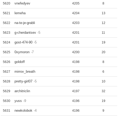
vnefedyev
5620
4205
8
lemeha
5621
4204
13
na-te-je-grabli
5622
4203
12
g-cherdantsev
-5
5623
4201
11
gost-474-90
-5
5624
4201
19
0xymoron
-7
5625
4200
20
goldoff
5626
4198
8
mirrov_breath
5627
4198
6
pretty-girl07
-5
5628
4198
10
architriclin
5629
4197
32
yuss
-9
5630
4196
19
newkolobok
-4
5631
4196
9