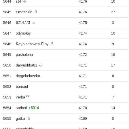
st-f
-6
5644
4176
10
t-moshkin
-9
5645
4176
27
6214773
-5
5646
4175
3
odynokiy
5647
4174
10
Клуб сервиса Я.ру
-5
5648
4174
9
pashalena
5649
4172
19
daryushka81
-5
5650
4171
17
drygcheloveka
5651
4171
8
barnaul
5652
4171
8
verba77
5653
4171
7
sorhed
+6014
5654
4170
14
gotfar
-5
5655
4169
8