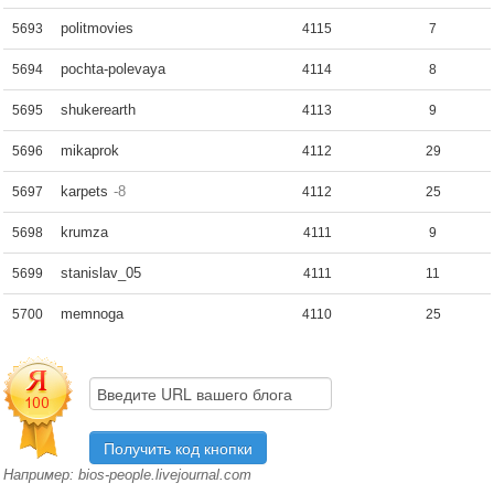
politmovies
5693
4115
7
pochta-polevaya
5694
4114
8
shukerearth
5695
4113
9
mikaprok
5696
4112
29
karpets
-8
5697
4112
25
krumza
5698
4111
9
stanislav_05
5699
4111
11
memnoga
5700
4110
25
Например: bios-people.livejournal.com