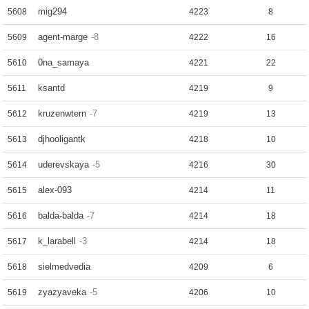
mig294
5608
4223
8
agent-marge
-8
5609
4222
16
0na_samaya
5610
4221
22
ksantd
5611
4219
9
kruzenwtern
-7
5612
4219
13
djhooligantk
5613
4218
10
uderevskaya
-5
5614
4216
30
alex-093
5615
4214
11
balda-balda
-7
5616
4214
18
k_larabell
-3
5617
4214
18
sielmedvedia
5618
4209
6
zyazyaveka
-5
5619
4206
10