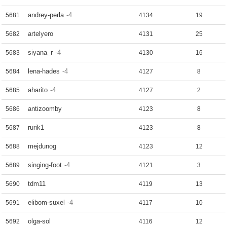
andrey-perla
-4
5681
4134
19
artelyero
5682
4131
25
siyana_r
-4
5683
4130
16
lena-hades
-4
5684
4127
8
aharito
-4
5685
4127
2
antizoomby
5686
4123
8
rurik1
5687
4123
8
mejdunog
5688
4123
12
singing-foot
-4
5689
4121
3
tdm11
5690
4119
13
elibom-suxel
-4
5691
4117
10
olga-sol
5692
4116
12