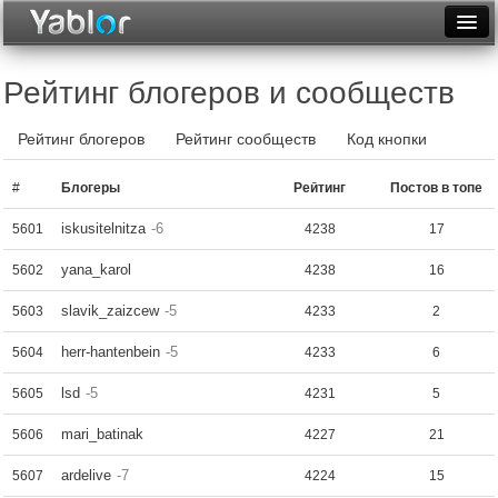
Разместить статью
Войти
Рейтинг блогеров и сообществ
Неделя
Рейтинг блогеров
Рейтинг сообществ
Код кнопки
Месяц
#
Блогеры
Рейтинг
Постов в топе
Рейтинги
iskusitelnitza
-6
5601
4238
17
Архив
yana_karol
5602
4238
16
Фототоп
slavik_zaizcew
-5
5603
4233
2
Видеотоп
herr-hantenbein
-5
5604
4233
6
lsd
-5
5605
4231
5
mari_batinak
5606
4227
21
ardelive
-7
5607
4224
15