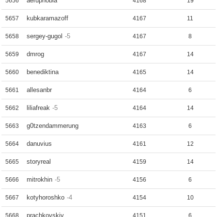
aeruphobia
5656
4168
19
kubkaramazoff
5657
4167
11
sergey-gugol
-5
5658
4167
8
dmrog
5659
4167
14
benediktina
5660
4165
14
allesanbr
5661
4164
6
liliafreak
-5
5662
4164
14
g0tzendammerung
5663
4163
6
danuvius
5664
4161
12
storyreal
5665
4159
14
mitrokhin
-5
5666
4156
6
kotyhoroshko
-4
5667
4154
10
prachkovskiy
5668
4151
6