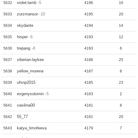
violet-lamb
-5
5632
4196
10
zurzmansor
-10
5633
4195
20
skydante
5634
4194
14
hisper
-6
5635
4193
12
trepang
-8
5636
4193
6
siberian-laykee
5637
4188
25
yellow_murena
5638
4187
8
ufsnp2015
5639
4185
23
evgenysolomin
-5
5640
4183
2
vasilina00
5641
4181
8
55_77
5642
4181
20
katya_timofeeva
5643
4179
7