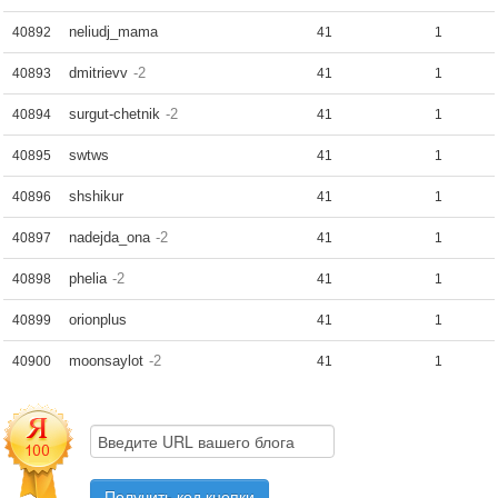
neliudj_mama
40892
41
1
dmitrievv
-2
40893
41
1
surgut-chetnik
-2
40894
41
1
swtws
40895
41
1
shshikur
40896
41
1
nadejda_ona
-2
40897
41
1
phelia
-2
40898
41
1
orionplus
40899
41
1
moonsaylot
-2
40900
41
1