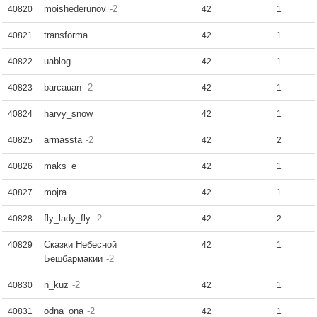
moishederunov
-2
40820
42
1
transforma
40821
42
1
uablog
40822
42
1
barcauan
-2
40823
42
1
harvy_snow
40824
42
1
armassta
-2
40825
42
2
maks_e
40826
42
1
mojra
40827
42
1
fly_lady_fly
-2
40828
42
2
Сказки Небесной
40829
42
1
Бешбармакии
-2
n_kuz
-2
40830
42
1
odna_ona
-2
40831
42
1