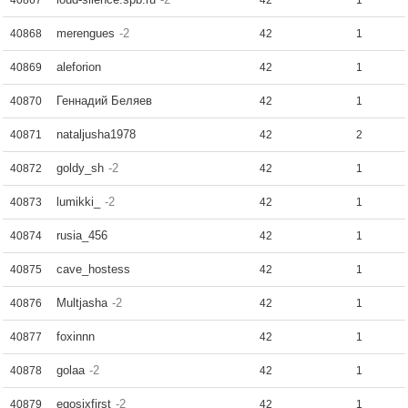
40867
42
1
merengues
-2
40868
42
1
aleforion
40869
42
1
Геннадий Беляев
40870
42
1
nataljusha1978
40871
42
2
goldy_sh
-2
40872
42
1
lumikki_
-2
40873
42
1
rusia_456
40874
42
1
cave_hostess
40875
42
1
Multjasha
-2
40876
42
1
foxinnn
40877
42
1
golaa
-2
40878
42
1
egosixfirst
-2
40879
42
1