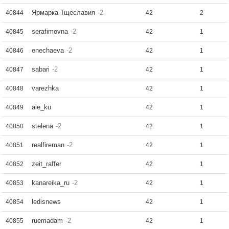
Ярмарка Тщеславия
-2
40844
42
2
serafimovna
-2
40845
42
1
enechaeva
-2
40846
42
1
sabari
-2
40847
42
1
varezhka
40848
42
1
ale_ku
40849
42
1
stelena
-2
40850
42
1
realfireman
-2
40851
42
1
zeit_raffer
40852
42
1
kanareika_ru
-2
40853
42
1
ledisnews
40854
42
1
ruemadam
-2
40855
42
1