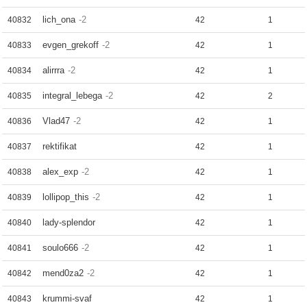
lich_ona
-2
40832
42
1
evgen_grekoff
-2
40833
42
1
alirrra
-2
40834
42
1
integral_lebega
-2
40835
42
2
Vlad47
-2
40836
42
1
rektifikat
40837
42
1
alex_exp
-2
40838
42
1
lollipop_this
-2
40839
42
1
lady-splendor
40840
42
1
soulo666
-2
40841
42
1
mend0za2
-2
40842
42
1
krummi-svaf
40843
42
1