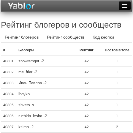
Разместить статью
Войти
Рейтинг блогеров и сообществ
Неделя
Рейтинг блогеров
Рейтинг сообществ
Код кнопки
Месяц
#
Блогеры
Рейтинг
Постов в топе
Рейтинги
snowremgot
-2
40801
42
1
Архив
me_friar
-2
40802
42
1
Фототоп
Иван Павлов
-2
40803
42
1
Видеотоп
iboyko
40804
42
1
shvets_s
40805
42
1
ruchkin_lesha
-2
40806
42
1
ksimo
-2
40807
42
2