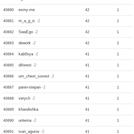
esmy-me
40880
42
1
m_a_g_ic
-2
40881
42
1
SwaEgo
-2
40882
42
1
dework
-2
40883
42
2
kab0sya
-2
40884
41
1
diforest
-2
40885
41
1
um_chest_sovest
-2
40886
41
1
panin-stepan
-2
40887
41
1
verych
-2
40888
41
1
khandishka
40889
41
1
untema
-2
40890
41
1
ivan_agurov
-2
40891
41
1