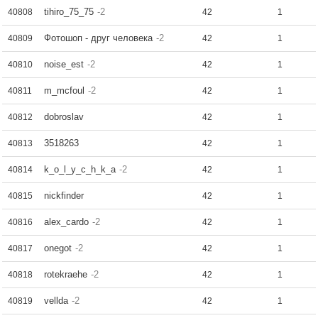
tihiro_75_75
-2
40808
42
1
Фотошоп - друг человека
-2
40809
42
1
noise_est
-2
40810
42
1
m_mcfoul
-2
40811
42
1
dobroslav
40812
42
1
3518263
40813
42
1
k_o_l_y_c_h_k_a
-2
40814
42
1
nickfinder
40815
42
1
alex_cardo
-2
40816
42
1
onegot
-2
40817
42
1
rotekraehe
-2
40818
42
1
vellda
-2
40819
42
1