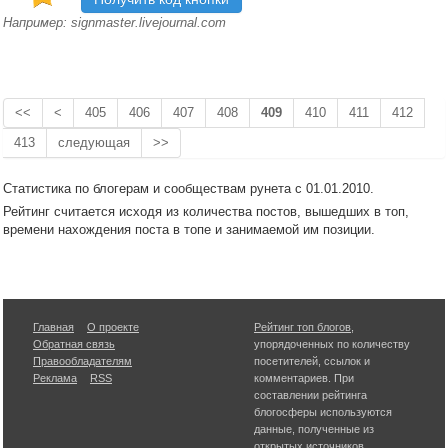
Например: signmaster.livejournal.com
<<
<
405
406
407
408
409
410
411
412
413
следующая
>>
Статистика по блогерам и сообществам рунета с 01.01.2010.
Рейтинг считается исходя из количества постов, вышедших в топ,
времени нахождения поста в топе и занимаемой им позиции.
Главная
О проекте
Рейтинг топ блогов
,
Обратная связь
упорядоченных по количеству
Правообладателям
посетителей, ссылок и
Реклама
RSS
комментариев. При
составлении рейтинга
блогосферы используются
данные, полученные из
открытых источников.