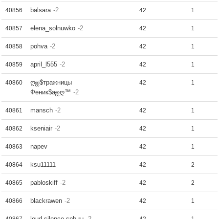
balsara
-2
40856
42
1
elena_solnuwko
-2
40857
42
1
pohva
-2
40858
42
1
april_l555
-2
40859
42
1
ღஐ$тражницы
40860
42
1
Феник$аஐღ™
-2
mansch
-2
40861
42
1
kseniair
-2
40862
42
1
napev
40863
42
1
ksu11111
40864
42
2
pabloskiff
-2
40865
42
2
blackrawen
-2
40866
42
1
loud-silence.spb.ru
-2