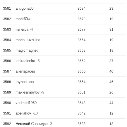
antigona88
3581
8684
23
mark60w
3582
8679
19
lisnerpa
-4
3583
8677
31
maria_tuzhilina
3584
8664
19
magicmagnet
3585
8663
18
lenkaolenka
-5
3586
8662
37
alienspaces
3587
8660
40
taynoe-soo
3588
8654
45
max-samoylov
-9
3589
8651
26
vedmed1969
3590
8643
44
abeliakov
-10
3591
8642
12
Николай Сванидзе
-3
3592
8638
18