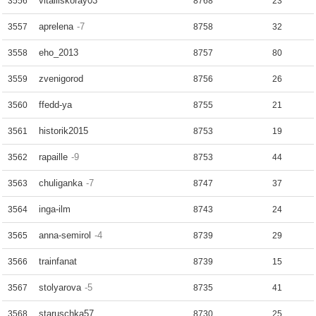
vitaliiskoray03
3556
8768
23
aprelena
-7
3557
8758
32
eho_2013
3558
8757
80
zvenigorod
3559
8756
26
ffedd-ya
3560
8755
21
historik2015
3561
8753
19
rapaille
-9
3562
8753
44
chuliganka
-7
3563
8747
37
inga-ilm
3564
8743
24
anna-semirol
-4
3565
8739
29
trainfanat
3566
8739
15
stolyarova
-5
3567
8735
41
staruschka57
3568
8730
25