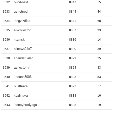
ovod-next
3532
8847
15
us-retired
3533
8844
44
lengvizdika
3534
8841
68
all-collector
3535
8837
93
ritamsk
3536
8836
14
allnews24x7
3537
8830
39
shandar_alan
3538
8829
25
asnecto
-7
3539
8824
33
kasana3006
3540
8823
53
busttravel
3541
8822
17
kozlinaya
3542
8813
16
lesnoybrodyaga
3543
8808
19