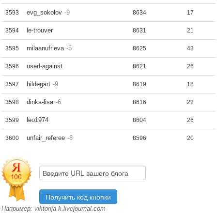
evg_sokolov
-9
3593
8634
17
le-trouver
3594
8631
21
milaanufrieva
-5
3595
8625
43
used-against
3596
8621
26
hildegart
-9
3597
8619
18
dinka-lisa
-6
3598
8616
22
leo1974
3599
8604
26
unfair_referee
-8
3600
8596
20
Например: viktorija-k.livejournal.com