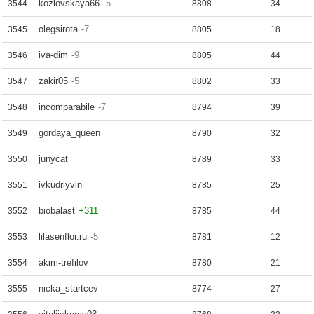
kozlovskaya66
-5
3544
8808
34
olegsirota
-7
3545
8805
18
iva-dim
-9
3546
8805
44
zakir05
-5
3547
8802
33
incomparabile
-7
3548
8794
39
gordaya_queen
3549
8790
32
junycat
3550
8789
33
ivkudriyvin
3551
8785
25
biobalast
+311
3552
8785
44
lilasenflor.ru
-5
3553
8781
12
akim-trefilov
3554
8780
21
nicka_startcev
3555
8774
27