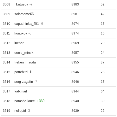
_kutuzov
-7
3508
8983
52
solarhome66
3509
8981
42
capuchinka_451
-6
3510
8974
17
konukov
-6
3511
8974
16
luchar
3512
8969
20
denis_minsk
3513
8957
24
freken_magda
3514
8955
37
potrebitel_il
3515
8946
28
serg-zagatin
-7
3516
8946
17
valkiriarf
3517
8944
64
natasha-laurel
+369
3518
8940
30
noliquid
-3
3519
8939
22