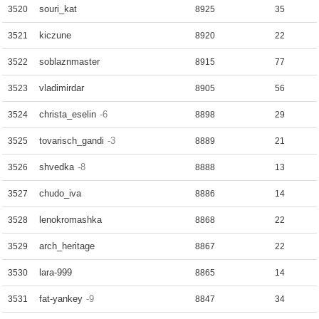
souri_kat
3520
8925
35
kiczune
3521
8920
22
soblaznmaster
3522
8915
77
vladimirdar
3523
8905
56
christa_eselin
-6
3524
8898
29
tovarisch_gandi
-3
3525
8889
21
shvedka
-8
3526
8888
13
chudo_iva
3527
8886
14
lenokromashka
3528
8868
22
arch_heritage
3529
8867
22
lara-999
3530
8865
14
fat-yankey
-9
3531
8847
34