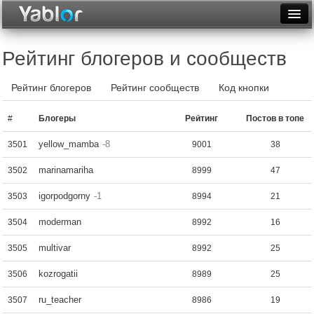
Разместить статью
Войти
Рейтинг блогеров и сообществ
Неделя
Рейтинг блогеров
Рейтинг сообществ
Код кнопки
Месяц
#
Блогеры
Рейтинг
Постов в топе
Рейтинги
yellow_mamba
-8
3501
9001
38
Архив
marinamariha
3502
8999
47
Фототоп
igorpodgorny
-1
3503
8994
21
Видеотоп
moderman
3504
8992
16
multivar
3505
8992
25
kozrogatii
3506
8989
25
ru_teacher
3507
8986
19