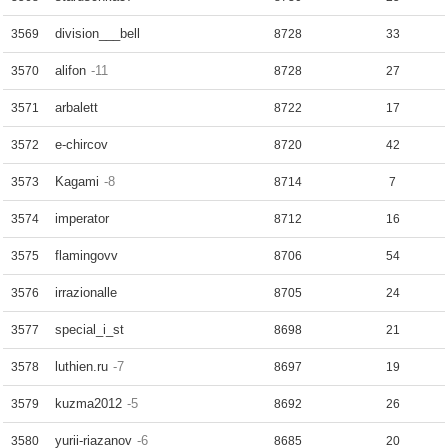
division___bell
3569
8728
33
alifon
-11
3570
8728
27
arbalett
3571
8722
17
e-chircov
3572
8720
42
Kagami
-8
3573
8714
7
imperator
3574
8712
16
flamingovv
3575
8706
54
irrazionalle
3576
8705
24
special_i_st
3577
8698
21
luthien.ru
-7
3578
8697
19
kuzma2012
-5
3579
8692
26
yurii-riazanov
-6
3580
8685
20