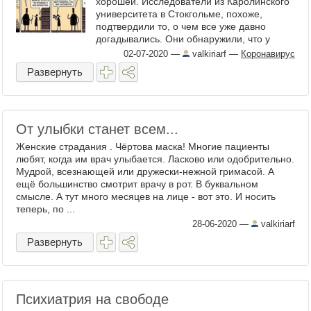
хорошей. Исследователи из Каролинского
университета в Стокгольме, похоже,
подтвердили то, о чем все уже давно
догадывались. Они обнаружили, что у
множества людей, у которых не было
02-07-2020
—
valkiriarf
—
Коронавирус
симптомов COVID-19 или они ...
Развернуть
От улыбки станет всем...
Женские страдания . Чёртова маска! Многие пациенты
любят, когда им врач улыбается. Ласково или одобрительно.
Мудрой, всезнающей или дружески-нежной гримасой. А
ещё большинство смотрит врачу в рот. В буквальном
смысле. А тут много месяцев на лице - вот это. И носить
теперь, по ...
28-06-2020
—
valkiriarf
Развернуть
Психиатрия на свободе