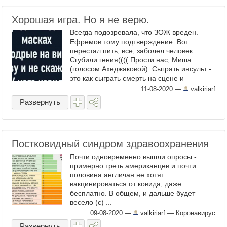
Хорошая игра. Но я не верю.
Всегда подозревала, что ЗОЖ вреден.
Ефремов тому подтверждение. Вот
перестал пить, все, заболел человек.
Сгубили гения(((( Прости нас, Миша
(голосом Ахеджаковой). Сыграть инсульт -
это как сыграть смерть на сцене и
сотрясение мозга в кабинете невролога. У
11-08-2020
—
valkiriarf
меня таких актёров - полно. А ...
Развернуть
Постковидный синдром здравоохранения
Почти одновременно вышли опросы -
примерно треть американцев и почти
половина англичан не хотят
вакцинироваться от ковида, даже
бесплатно. В общем, и дальше будет
весело (с) ...
09-08-2020
—
valkiriarf
—
Коронавирус
Развернуть