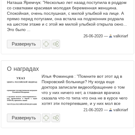
Наташа Яремчук: "Несколько лет назад поступила в роддом
со схватками красивая молодая беременная женщина.
Спокойная, очень послушная, с милой улыбкой на лице. А
прямо перед потугами, она встала на подоконник родзала
на шестом этаже и с этой же милой улыбкой открыла окно...
Это было ...
26-06-2020
—
valkiriarf
Развернуть
О наградах
Илья Фоминцев : "Помните вот этот ад в
Покровский больнице? Ну когда еще
доктора записали видеообращение о том
что у них ничего нет, а главная врачиха
сказала что-то типа что она не в курсе чего
хотят эти потерпевшие, и у них мол все
есть. Естественно отхватили лиха сами
21-06-2020
—
valkiriarf
обратившиеся. ...
Развернуть