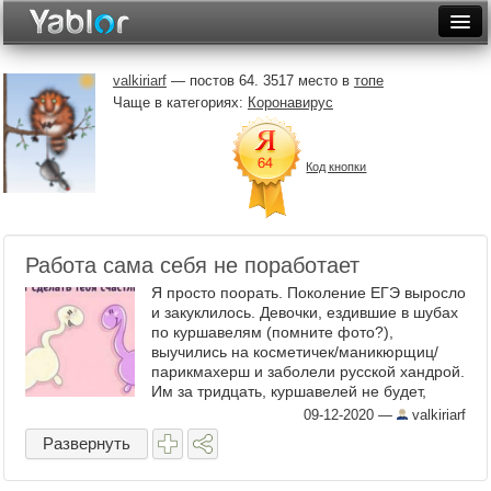
Разместить статью
Войти
valkiriarf
— постов 64. 3517 место в
топе
Чаще в категориях:
Коронавирус
Неделя
Месяц
Код кнопки
Рейтинги
Архив
Работа сама себя не поработает
Фототоп
Я просто поорать. Поколение ЕГЭ выросло
и закуклилось. Девочки, ездившие в шубах
Видеотоп
по куршавелям (помните фото?),
выучились на косметичек/маникюрщиц/
парикмахерш и заболели русской хандрой.
Им за тридцать, куршавелей не будет,
шубы облысели, суставы болят, нервы ни к
09-12-2020
—
valkiriarf
черту, морщины попёрли. ...
Развернуть