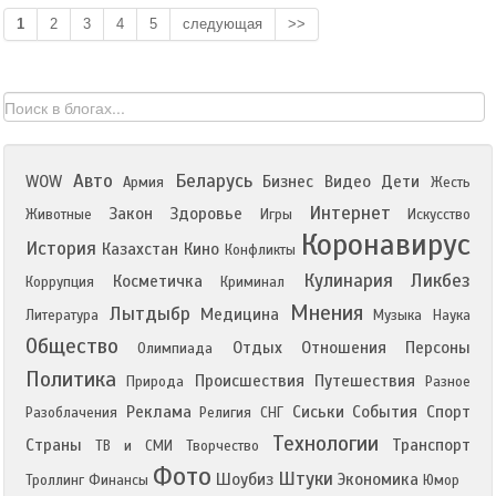
1
2
3
4
5
следующая
>>
Авто
Беларусь
WOW
Бизнес
Видео
Дети
Армия
Жесть
Интернет
Закон
Здоровье
Животные
Игры
Искусство
Коронавирус
История
Казахстан
Кино
Конфликты
Кулинария
Ликбез
Косметичка
Коррупция
Криминал
Мнения
Лытдыбр
Медицина
Литература
Музыка
Наука
Общество
Отдых
Отношения
Персоны
Олимпиада
Политика
Происшествия
Путешествия
Природа
Разное
Реклама
Сиськи
События
Спорт
Разоблачения
Религия
СНГ
Технологии
Страны
Транспорт
ТВ и СМИ
Творчество
Фото
Штуки
Шоубиз
Экономика
Троллинг
Финансы
Юмор