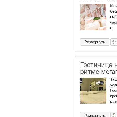
Меч
бес
выб
час
проц
Развернуть
Гостиница 
ритме мега
Тиш
уед
Гос
вре
раз
Развернуть