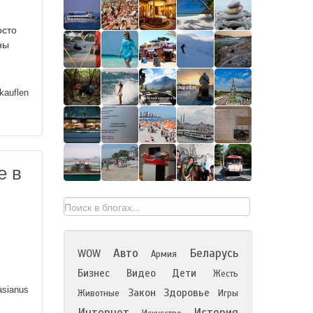
осто
ны
kauflen
е в
Авто
Беларусь
WOW
Армия
Бизнес
Видео
Дети
Жесть
sianus
Закон
Здоровье
Животные
Игры
Интернет
История