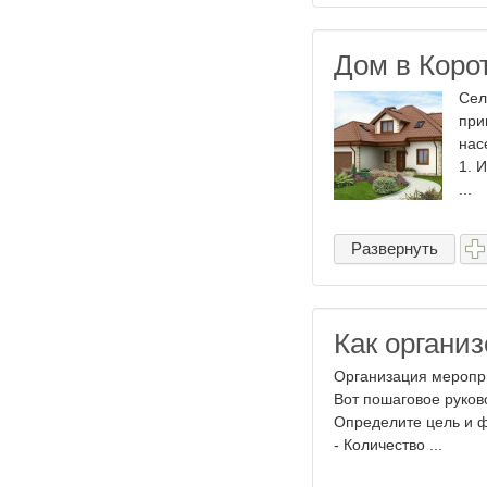
Дом в Коро
Сел
при
нас
1. 
...
Развернуть
Как органи
Организация меропри
Вот пошаговое руков
Определите цель и ф
- Количество ...