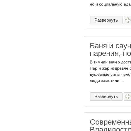
но и социальную адап
Развернуть
Баня и саун
парения, п
В зимний вечер доста
Пар и жар издревле 
душевные силы челов
люди заметили ...
Развернуть
Современны
Владивосто