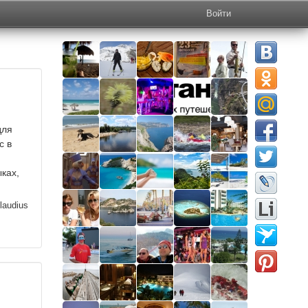
Войти
для
с в
ыках,
laudius