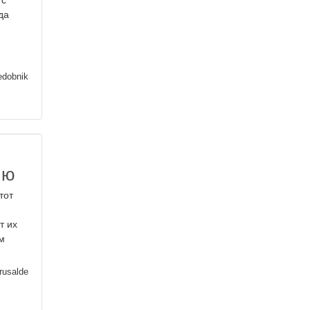
 с
да
edobnik
ию
тот
т их
м
rusalde