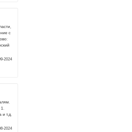
ласти,
ние с
ово:
рский
09-2024
алям.
 1.
и т.д.
08-2024