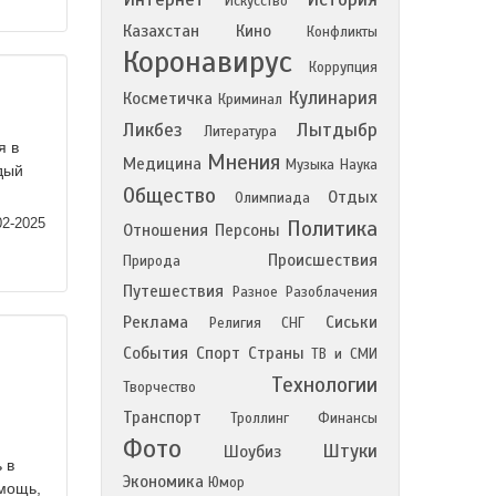
Искусство
Казахстан
Кино
Конфликты
Коронавирус
Коррупция
Кулинария
Косметичка
Криминал
Ликбез
Лытдыбр
Литература
я в
Мнения
Медицина
Музыка
Наука
дый
Общество
Отдых
Олимпиада
02-2025
Политика
Отношения
Персоны
Происшествия
Природа
Путешествия
Разное
Разоблачения
Реклама
Сиськи
Религия
СНГ
События
Спорт
Страны
ТВ и СМИ
Технологии
Творчество
Транспорт
Троллинг
Финансы
Фото
Штуки
Шоубиз
 в
Экономика
Юмор
омощь,