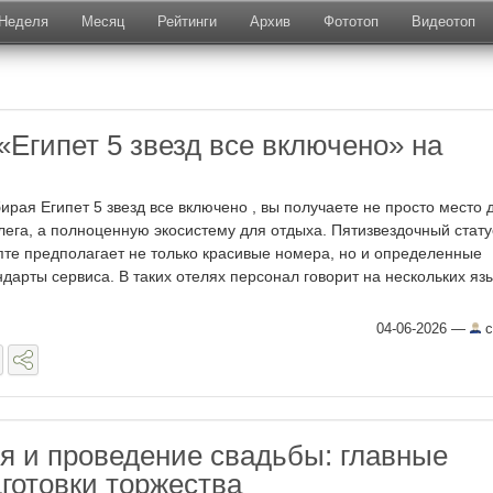
Неделя
Месяц
Рейтинги
Архив
Фототоп
Видеотоп
«Египет 5 звезд все включено» на
ирая Египет 5 звезд все включено , вы получаете не просто место 
лега, а полноценную экосистему для отдыха. Пятизвездочный стату
пте предполагает не только красивые номера, но и определенные
ндарты сервиса. В таких отелях персонал говорит на нескольких яз
04-06-2026
—
c
я и проведение свадьбы: главные
готовки торжества