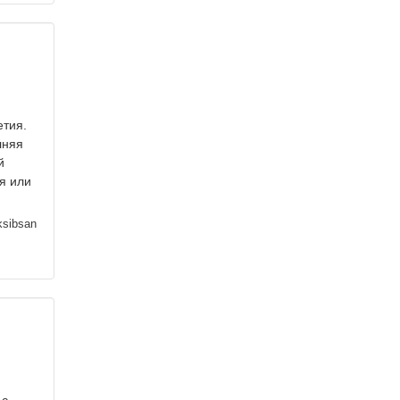
етия.
лняя
й
я или
sibsan