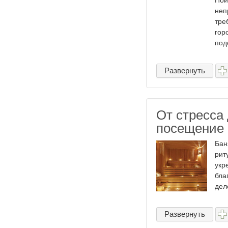
Пои
неп
тре
гор
под
Развернуть
От стресса
посещение 
Бан
рит
укр
бла
деле
Развернуть