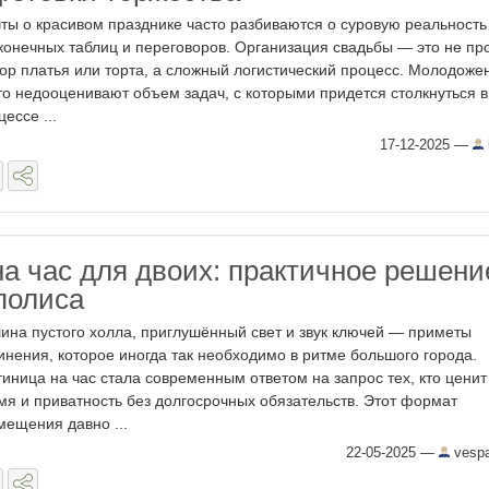
ты о красивом празднике часто разбиваются о суровую реальность
конечных таблиц и переговоров. Организация свадьбы — это не пр
ор платья или торта, а сложный логистический процесс. Молодоже
то недооценивают объем задач, с которыми придется столкнуться в
ессе ...
17-12-2025
—
на час для двоих: практичное решени
полиса
ина пустого холла, приглушённый свет и звук ключей — приметы
инения, которое иногда так необходимо в ритме большого города.
тиница на час стала современным ответом на запрос тех, кто ценит
мя и приватность без долгосрочных обязательств. Этот формат
мещения давно ...
22-05-2025
—
vespa