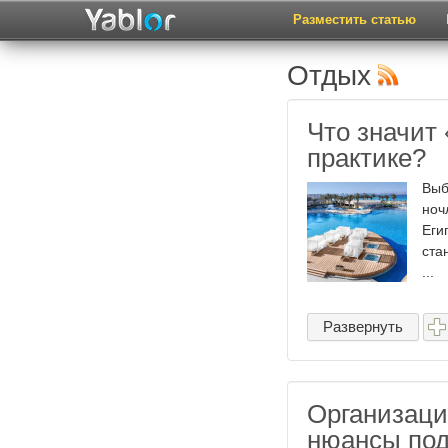
Разместить статью
Отдых
Что значит 
практике?
Выб
ноч
Еги
ста
...
Развернуть
Организаци
нюансы под