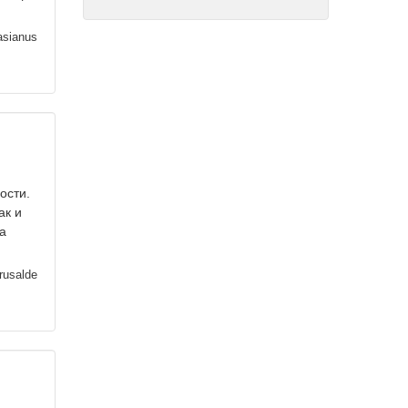
sianus
ости.
ак и
а
rusalde