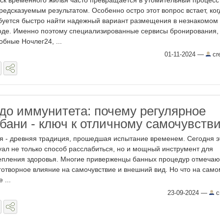
ск временного жилья часто превращается в утомительный процесс
редсказуемым результатом. Особенно остро этот вопрос встает, ког
буется быстро найти надежный вариант размещения в незнакомом
оде. Именно поэтому специализированные сервисы бронирования,
обные Ночлег24, ...
01-11-2024
—
cr
 до иммунитета: почему регулярное
бани - ключ к отличному самочувств
я - древняя традиция, прошедшая испытание временем. Сегодня э
уал не только способ расслабиться, но и мощный инструмент для
епления здоровья. Многие приверженцы банных процедур отмечаю
готворное влияние на самочувствие и внешний вид. Но что на само
 ...
23-09-2024
—
c