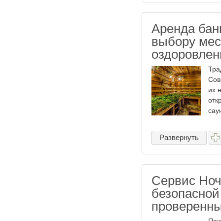
Аренда бан
выбору мес
оздоровлен
Тра
Сов
их 
отк
саун
Развернуть
Сервис Ноч
безопасной
проверенны