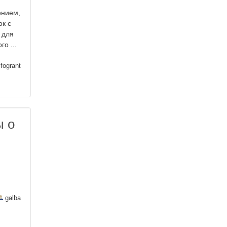
ением,
ок с
 для
о ...
fogrant
ы о
й
galba