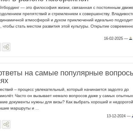
йтбординг — это философия жизни, связанная с постоянным движ
одолением препятствий и стремлением к совершенству. Владивост
 динамичной атмосферой и духом приключений идеально подходит
о, чтобы стать местом развития этой культуры. Открытие современног
16-02-2025
—
 ответы на самые популярные вопрос
ях
ствий – процесс увлекательный, который начинается задолго до
амолёт. Часто он вызывает немало вопросов даже у самых опытных
акие документы нужны для визы? Как выбрать хороший и недорого
чшие маршруты и ...
13-12-2024
—