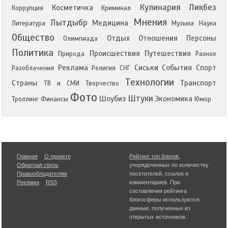
Кулинария
Ликбез
Косметичка
Коррупция
Криминал
Мнения
Лытдыбр
Медицина
Литература
Музыка
Наука
Общество
Отдых
Отношения
Персоны
Олимпиада
Политика
Происшествия
Путешествия
Природа
Разное
Реклама
Сиськи
События
Спорт
Разоблачения
Религия
СНГ
Технологии
Страны
Транспорт
ТВ и СМИ
Творчество
Фото
Штуки
Шоубиз
Экономика
Троллинг
Финансы
Юмор
Главная
О проекте
Рейтинг топ блогов
,
Обратная связь
упорядоченных по количеству
Правообладателям
посетителей, ссылок и
Реклама
RSS
комментариев. При
составлении рейтинга
блогосферы используются
данные, полученные из
открытых источников.