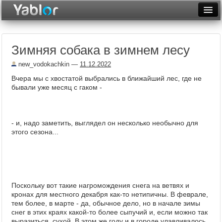
Разместить статью
Войти
Зимняя собака в зимнем лесу
Неделя
new_vodokachkin
—
11.12.2022
Месяц
Вчера мы с хвостатой выбрались в ближайший лес, где не
бывали уже месяц с гаком -
Рейтинги
Архив
- и, надо заметить, выглядел он несколько необычно для
Фототоп
этого сезона...
Видеотоп
Поскольку вот такие нагромождения снега на ветвях и
кронах для местного декабря как-то нетипичны. В феврале,
тем более, в марте - да, обычное дело, но в начале зимы
снег в этих краях какой-то более сыпучий и, если можно так
выразиться, сухой. В этом же году и в городе улавливалось