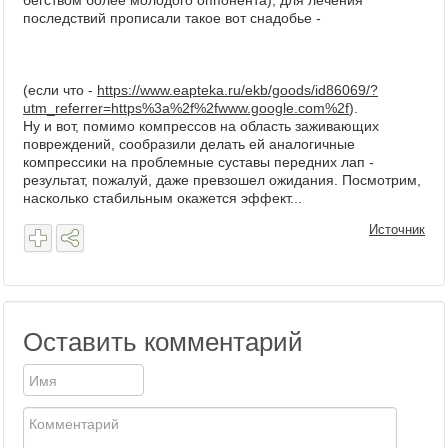
бегством более молодого оппонента), для лечения
последствий прописали такое вот снадобье -
(если что -
https://www.eapteka.ru/ekb/goods/id86069/?
utm_referrer=https%3a%2f%2fwww.google.com%2f
).
Ну и вот, помимо компрессов на область заживающих
повреждений, сообразили делать ей аналогичные
компрессики на проблемные суставы передних лап -
результат, пожалуй, даже превзошел ожидания. Посмотрим,
насколько стабильным окажется эффект...
Источник
Оставить комментарий