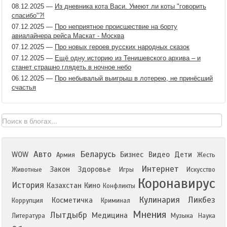
08.12.2025
—
Из дневника кота Васи. Умеют ли коты "говорить
спасибо"?!
07.12.2025
—
Про неприятное происшествие на борту
авиалайнера рейса Маскат - Москва
07.12.2025
—
Про новых героев русских народных сказок
07.12.2025
—
Ещё одну историю из Тенишевского архива – и
станет страшно глядеть в ночное небо
06.12.2025
—
Про небывалый выигрыш в лотерею, не принёсший
счастья
Авто
Беларусь
WOW
Бизнес
Видео
Дети
Армия
Жесть
Интернет
Закон
Здоровье
Животные
Игры
Искусство
Коронавирус
История
Казахстан
Кино
Конфликты
Кулинария
Ликбез
Косметичка
Коррупция
Криминал
Мнения
Лытдыбр
Медицина
Литература
Музыка
Наука