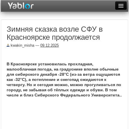
Разместить статью
Войти
Зимняя сказка возле СФУ в
Неделя
Красноярске продолжается
Месяц
kwakin_misha
—
09.12.2025
Рейтинги
Архив
В Красноярске установилась прохладная,
малооблачная погода, на градуснике вполне обычные
для сибирского декабря -28°С (из-за ветра ощущаются
Фототоп
как -32°С), а потепление и снегопад ожидаются к
четвергу. Но и сегодня можно, можно прогуливаться по
Видеотоп
городу, не забывая об тёплых одежде и обуви. В том
числе и близ Сибирского Федерального Университета..