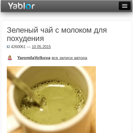
Разместить статью
Войти
Зеленый чай с молоком для
Неделя
похудения
Месяц
4260061
—
10.05.2015
Рейтинги
YaromilaVolkova
все записи автора
Архив
Фототоп
Видеотоп