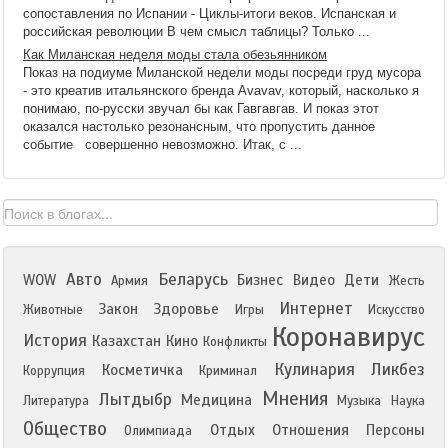
сопоставления по Испании - Циклы-итоги веков. Испанская и
российская революции В чем смысл таблицы? Только ...
Как Миланская неделя моды стала обезьянником
Показ на подиуме Миланской недели моды посреди груд мусора
- это креатив итальянского бренда Avavav, который, насколько я
понимаю, по-русски звучал бы как Гавгавгав. И показ этот
оказался настолько резонансным, что пропустить данное
событие совершенно невозможно. Итак, с ...
Авто
Беларусь
WOW
Бизнес
Видео
Дети
Армия
Жесть
Интернет
Закон
Здоровье
Животные
Игры
Искусство
Коронавирус
История
Казахстан
Кино
Конфликты
Кулинария
Ликбез
Косметичка
Коррупция
Криминал
Мнения
Лытдыбр
Медицина
Литература
Музыка
Наука
Общество
Отдых
Отношения
Персоны
Олимпиада