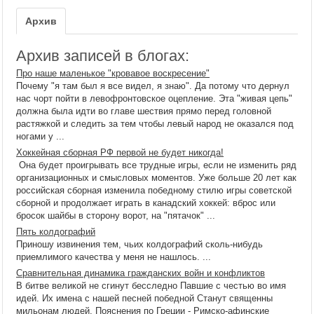
Архив
Архив записей в блогах:
Про наше маленькое "кровавое воскресение"
Почему "я там был я все видел, я знаю". Да потому что дернул
нас чорт пойти в левофронтовское оцепление. Эта "живая цепь"
должна была идти во главе шествия прямо перед головной
растяжкой и следить за тем чтобы левый народ не оказался под
ногами у ...
Хоккейная сборная РФ первой не будет никогда!
Она будет проигрывать все трудные игры, если не изменить ряд
организационных и смысловых моментов. Уже больше 20 лет как
российская сборная изменила победному стилю игры советской
сборной и продолжает играть в канадский хоккей: вброс или
бросок шайбы в сторону ворот, на "пятачок" ...
Пять колдографий
Приношу извинения тем, чьих колдографий сколь-нибудь
приемлимого качества у меня не нашлось. ...
Сравнительная динамика гражданских войн и конфликтов
В битве великой не сгинут бесследно Павшие с честью во имя
идей. Их имена с нашей песней победной Станут священны
мильонам людей. Пояснения по Греции - Римско-афинские