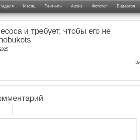
Неделя
Месяц
Рейтинги
Архив
Фототоп
Видеотоп
есоса и требует, чтобы его не
nobukots
.2025
Ис
омментарий