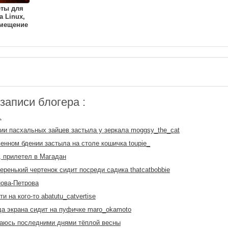
еты для
a Linux,
амещение
аписи блогера :
.
ии пасхальных зайцев застыла у зеркала moggsy_the_cat
енном бдении застыла на столе кошичка toupie_
 прилетел в Магадан
еренький чертенок сидит посреди садика thatcatbobbie
ова-Петрова
ти на кого-то abatutu_catvertise
да экрана сидит на пуфичке maro_okamoto
аюсь последними днями тёплой весны