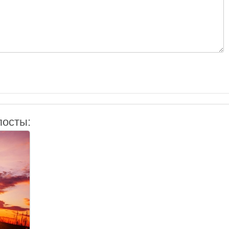
посты: