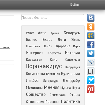
Войти
Авто
Беларусь
WOW
Армия
Бизнес
Видео
Дети
Жесть
Закон
Здоровье
Животные
Игры
точник
Интернет
История
Искусство
Казахстан
Кино
Конфликты
Коронавирус
Коррупция
Кулинария
Косметичка
Криминал
Ликбез
Лытдыбр
Литература
Мнения
Медицина
Музыка
Наука
Общество
Отдых
Олимпиада
Политика
Отношения
Персоны