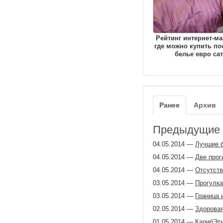
Рейтинг интернет-ма
где можно купить по
белье евро са
Ранее
Архив
Предыдущие з
04.05.2014
—
Лучшие б
04.05.2014
—
Две прог
04.05.2014
—
Отсутст
03.05.2014
—
Прогулка
03.05.2014
—
Граница 
02.05.2014
—
Здоровая
01.05.2014
—
КарибЭтн