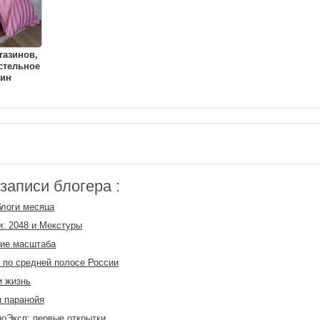
газинов,
стельное
тин
аписи блогера :
логи месяца
и: 2048 и Мекстуры
вие масштаба
 по средней полосе России
и жизнь
 паранойя
оЭксп: первые открытки