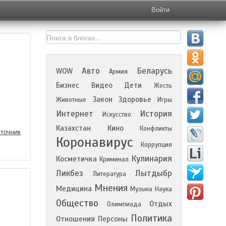
Войти
Авто
Беларусь
WOW
Армия
Бизнес
Видео
Дети
Жесть
Закон
Здоровье
Животные
Игры
Интернет
История
Искусство
Казахстан
Кино
Конфликты
точник
Коронавирус
Коррупция
Кулинария
Косметичка
Криминал
Ликбез
Лытдыбр
Литература
Мнения
Медицина
Музыка
Наука
Общество
Отдых
Олимпиада
Политика
Отношения
Персоны