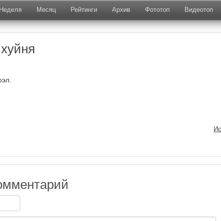
Неделя
Месяц
Рейтинги
Архив
Фототоп
Видеотоп
 хуйня
оэл.
Ис
омментарий