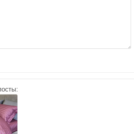
посты: