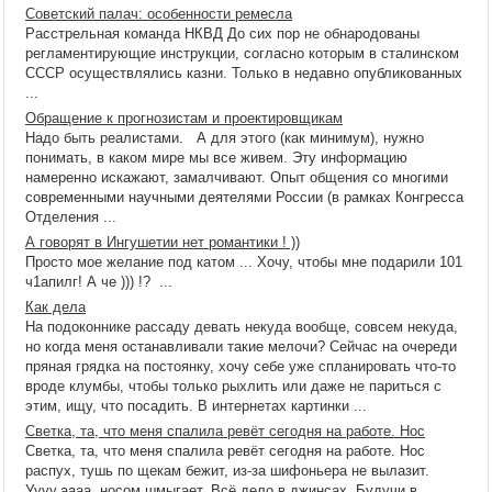
Советский палач: особенности ремесла
Расстрельная команда НКВД До сих пор не обнародованы
регламентирующие инструкции, согласно которым в сталинском
СССР осуществлялись казни. Только в недавно опубликованных
...
Обращение к прогнозистам и проектировщикам
Надо быть реалистами. А для этого (как минимум), нужно
понимать, в каком мире мы все живем. Эту информацию
намеренно искажают, замалчивают. Опыт общения со многими
современными научными деятелями России (в рамках Конгресса
Отделения ...
А говорят в Ингушетии нет романтики ! ))
Просто мое желание под катом ... Хочу, чтобы мне подарили 101
ч1апилг! А че ))) !? ...
Как дела
На подоконнике рассаду девать некуда вообще, совсем некуда,
но когда меня останавливали такие мелочи? Сейчас на очереди
пряная грядка на постоянку, хочу себе уже спланировать что-то
вроде клумбы, чтобы только рыхлить или даже не париться с
этим, ищу, что посадить. В интернетах картинки ...
Светка, та, что меня спалила ревёт сегодня на работе. Нос
Светка, та, что меня спалила ревёт сегодня на работе. Нос
распух, тушь по щекам бежит, из-за шифоньера не вылазит.
Уууу,аааа, носом шмыгает. Всё дело в джинсах. Будучи в