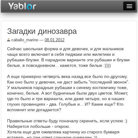
Разместить статью
Войти
Загадки динозавра
Неделя
caballo_marino
—
08.01.2012
Месяц
Сейчас школьная форма и для девочек, и для мальчиков
чаще всего включает в себя пиджаки или жилетики и
Рейтинги
рубашки-блузки. В парадном варианте эти рубашки и блузки
белые, в повседневном... кажется, тоже белые :))))
Архив
А еще примерно четверть века назад все было по-другому.
Фототоп
Как оно было у девочек, не даст забыть "последний звонок".
У мальчиков парадные рубашки к синему костюмчику тоже,
Видеотоп
конечно, белые. А вот будничные были двух цветов. Может,
где-то было и три варианта, или даже четыре, но в наших
глухих провинциях - два. Голубые и... И? Какие еще? Кто
вспомнит или догадается?
Правильные ответы буду поначалу скринить, если успею :)
Наберется побольше - открою.
Хотела еще для оживляжа картинку из старого букваря
вставить, но там ответ слишком очевиден :))