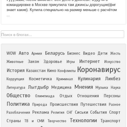
командировке в Москве прикупила там джинсы дорогущие(фиг
знает какие). Купила специально на размер меньше с расчётом
...
Авто
Беларусь
WOW
Бизнес
Видео
Дети
Армия
Жесть
Интернет
Закон
Здоровье
Животные
Игры
Искусство
Коронавирус
История
Казахстан
Кино
Конфликты
Кулинария
Ликбез
Косметичка
Коррупция
Криминал
Мнения
Лытдыбр
Медицина
Литература
Музыка
Наука
Общество
Отдых
Отношения
Персоны
Олимпиада
Политика
Происшествия
Путешествия
Природа
Разное
Реклама
Сиськи
События
Спорт
Разоблачения
Религия
СНГ
Технологии
Страны
Транспорт
ТВ и СМИ
Творчество