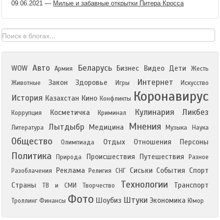
09.06.2021
—
Милые и забавные открытки Питера Кросса
Авто
Беларусь
WOW
Бизнес
Видео
Дети
Армия
Жесть
Интернет
Закон
Здоровье
Животные
Игры
Искусство
Коронавирус
История
Казахстан
Кино
Конфликты
Кулинария
Ликбез
Косметичка
Коррупция
Криминал
Мнения
Лытдыбр
Медицина
Литература
Музыка
Наука
Общество
Отдых
Отношения
Персоны
Олимпиада
Политика
Происшествия
Путешествия
Природа
Разное
Реклама
Сиськи
События
Спорт
Разоблачения
Религия
СНГ
Технологии
Страны
Транспорт
ТВ и СМИ
Творчество
Фото
Штуки
Шоубиз
Экономика
Троллинг
Финансы
Юмор