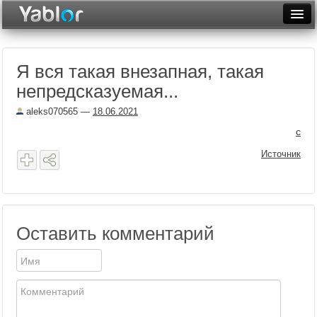
Разместить статью
Войти
Я вся такая внезапная, такая
Неделя
непредсказуемая...
Месяц
aleks070565
—
18.06.2021
Рейтинги
с
Источник
Архив
Фототоп
Видеотоп
Оставить комментарий