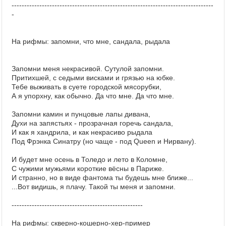
--------------------------------------------------------------------------------
-
На рифмы: запомни, что мне, сандала, рыдала
Запомни меня некрасивой. Сутулой запомни.
Притихшей, с седыми висками и грязью на юбке.
Тебе выживать в суете городской мясорубки,
А я упорхну, как обычно. Да что мне. Да что мне.
Запомни камин и пунцовые лапы дивана,
Духи на запястьях - прозрачная горечь сандала,
И как я хандрила, и как некрасиво рыдала
Под Фрэнка Синатру (но чаще - под Queen и Нирвану).
И будет мне осень в Толедо и лето в Коломне,
С чужими мужьями короткие вёсны в Париже.
И странно, но в виде фантома ты будешь мне ближе...
...Вот видишь, я плачу. Такой ты меня и запомни.
----------------------------------------------------
На рифмы: скверно-кошерно-хер-пример