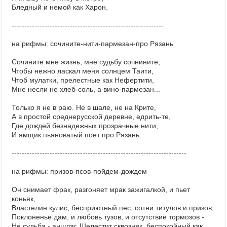
Бледный и немой как Харон.
------------------------------------------------------------
на рифмы: сочините-нити-пармезан-про Рязань
Сочините мне жизнь, мне судьбу сочнините,
Чтобы нежно ласкал меня солнцем Таити,
Чтоб мулатки, прелестные как Нефертити,
Мне несли не хлеб-соль, а вино-пармезан...
Только я не в раю. Не в шале, не на Крите,
А в простой среднерусской деревне, едрить-те,
Где дождей безнадежных прозрачные нити,
И ямщик пьяноватый поет про Рязань.
---------------------------------------------------------------------
на рифмы: призов-псов-пойдем-дождем
Он снимает фрак, разгоняет мрак зажигалкой, и пьет
коньяк,
Властелин кулис, бесприютный пес, сотни титулов и призов,
Поклоненье дам, и любовь тузов, и отсутствие тормозов -
Не судьба - аншлаг. Шелестит сквозняк, беспокойный как