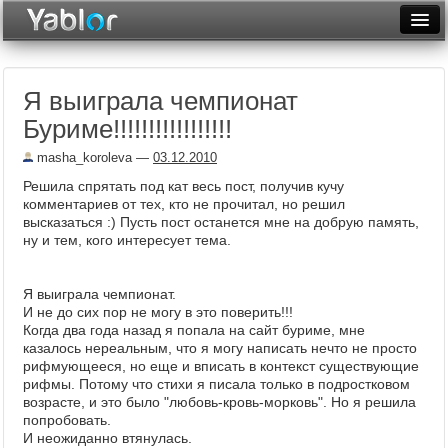
Разместить статью
Войти
Я выиграла чемпионат
Неделя
Буриме!!!!!!!!!!!!!!!!!
Месяц
masha_koroleva
—
03.12.2010
Рейтинги
Решила спрятать под кат весь пост, получив кучу
комментариев от тех, кто не прочитал, но решил
Архив
высказаться :) Пусть пост останется мне на добрую память,
ну и тем, кого интересует тема.
Фототоп
Я выиграла чемпионат.
Видеотоп
И не до сих пор не могу в это поверить!!!
Когда два года назад я попала на сайт буриме, мне
казалось нереальным, что я могу написать нечто не просто
рифмующееся, но еще и вписать в контекст существующие
рифмы. Потому что стихи я писала только в подростковом
возрасте, и это было "любовь-кровь-морковь". Но я решила
попробовать.
И неожиданно втянулась.