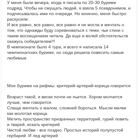
У меня были вечера, когда я писала по 20-30 буриме
подряд. Чтобы не смущать людей, я взяла 5 псевдонимов, и
подписывалась ими по очереди. Но конечно, меня быстро
раскусили.
И все равно, все равно, все равно я не могла и мечтать о
том, что однажды буду соревноваться с теми, чьи стихи с
таким восхищением читала. Да еще и волей обстоятельств
окажусь победителем!!!
В чемпионате было 4 тура, и всего я написала 14
чемпионатских буриме, но сюда решила повесить самые
любимые.
Мое буриме на рифмы: критерий-артерий-корица-говорится
Возраст такой, и виски почти не пьется. Хором молчится
лучше, чем говорится.
Слаще мечтать о малом, сложней бороться. Мысли мелки
как молотая корица.
Метить пространство призрачных территорий, гурий ловить
и тварей, искать критерий
Чистой любви - все поздно. Простых историй полупустой
гербарий. И лед артерий