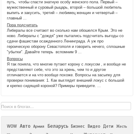
путь, чтобы спасти знатную особу женского пола. Первый –
мужественный и суровый рыцарь, второй – большой любитель
выпить и закусить, третий – любимец женщин и четвертый –
главный ...
Пора подсчитать
Либералы все считают во сколько нам обошелся Крым. Это не
ново. Либералы с "дождя" уже пытались подсчитать выгоды со
сдачи фашистам осажденного Ленинграда. А уж про
героическую оборону Севастополя и говорить нечего, сплошные
"убытки". Давайте теперь вспомним 9 ...
Вопросы
Я так поняла, что многие путают корону с локусом , и вообще не
представляют себе, что это за хрень, чем то и другое
отличается и на что вообще похоже. Вопросы на засыпку для
проверки понимания: 1. Как выглядит внешний локус с большой
и крепко сидящей короной? Примеры приведите. ...
Авто
Беларусь
WOW
Бизнес
Видео
Дети
Армия
Жесть