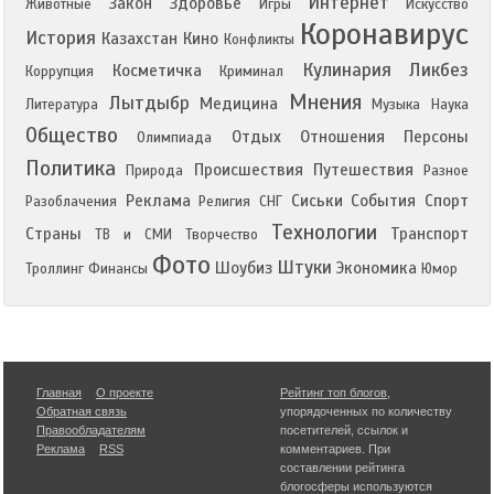
Интернет
Закон
Здоровье
Животные
Игры
Искусство
Коронавирус
История
Казахстан
Кино
Конфликты
Кулинария
Ликбез
Косметичка
Коррупция
Криминал
Мнения
Лытдыбр
Медицина
Литература
Музыка
Наука
Общество
Отдых
Отношения
Персоны
Олимпиада
Политика
Происшествия
Путешествия
Природа
Разное
Реклама
Сиськи
События
Спорт
Разоблачения
Религия
СНГ
Технологии
Страны
Транспорт
ТВ и СМИ
Творчество
Фото
Штуки
Шоубиз
Экономика
Троллинг
Финансы
Юмор
Главная
О проекте
Рейтинг топ блогов
,
Обратная связь
упорядоченных по количеству
Правообладателям
посетителей, ссылок и
Реклама
RSS
комментариев. При
составлении рейтинга
блогосферы используются