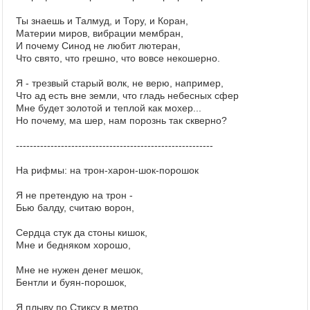
Ты знаешь и Талмуд, и Тору, и Коран,
Материи миров, вибрации мембран,
И почему Синод не любит лютеран,
Что свято, что грешно, что вовсе некошерно.
Я - трезвый старый волк, не верю, например,
Что ад есть вне земли, что гладь небесных сфер
Мне будет золотой и теплой как мохер...
Но почему, ма шер, нам порознь так скверно?
---------------------------------------------------------
На рифмы: на трон-харон-шок-порошок
Я не претендую на трон -
Бью балду, считаю ворон,
Сердца стук да стоны кишок,
Мне и бедняком хорошо,
Мне не нужен денег мешок,
Бентли и буян-порошок,
Я плыву по Стиксу в метро,