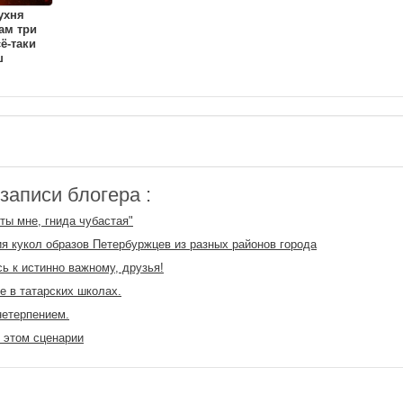
ухня
ам три
ё-таки
ш
аписи блогера :
 ты мне, гнида чубастая"
я кукол образов Петербуржцев из разных районов города
сь к истинно важному, друзья!
е в татарских школах.
етерпением.
 этом сценарии