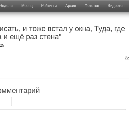
Неделя
Месяц
Рейтинги
Архив
Фототоп
Видеотоп
исать, и тоже встал у окна, Туда, где
 и ещё раз стена"
025
Ис
омментарий