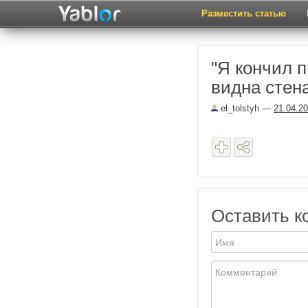
Разместить статью
"Я кончил п
видна стена
el_tolstyh
—
21.04.2
Оставить к