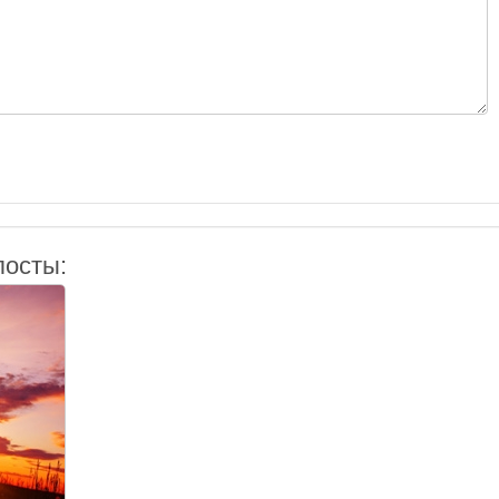
посты: