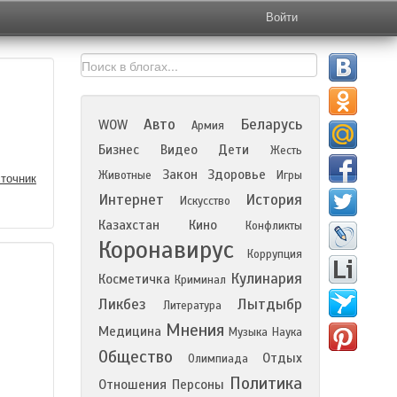
Войти
Авто
Беларусь
WOW
Армия
Бизнес
Видео
Дети
Жесть
Закон
Здоровье
Животные
Игры
точник
Интернет
История
Искусство
Казахстан
Кино
Конфликты
Коронавирус
Коррупция
Кулинария
Косметичка
Криминал
Ликбез
Лытдыбр
Литература
Мнения
Медицина
Музыка
Наука
Общество
Отдых
Олимпиада
Политика
Отношения
Персоны