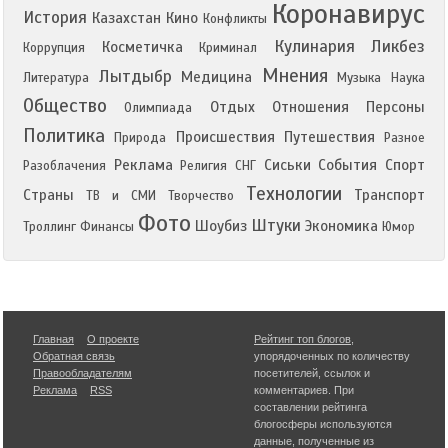
Коронавирус
История
Казахстан
Кино
Конфликты
Кулинария
Ликбез
Косметичка
Коррупция
Криминал
Мнения
Лытдыбр
Медицина
Литература
Музыка
Наука
Общество
Отдых
Отношения
Персоны
Олимпиада
Политика
Происшествия
Путешествия
Природа
Разное
Реклама
Сиськи
События
Спорт
Разоблачения
Религия
СНГ
Технологии
Страны
Транспорт
ТВ и СМИ
Творчество
Фото
Штуки
Шоубиз
Экономика
Троллинг
Финансы
Юмор
Главная
О проекте
Рейтинг топ блогов
,
Обратная связь
упорядоченных по количеству
Правообладателям
посетителей, ссылок и
Реклама
RSS
комментариев. При
составлении рейтинга
блогосферы используются
данные, полученные из