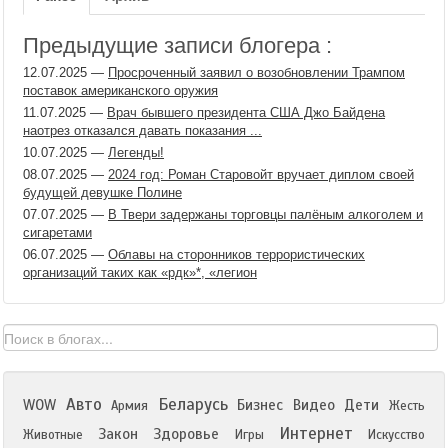
Предыдущие записи блогера :
12.07.2025
—
Просроченный заявил о возобновлении Трампом
поставок американского оружия
11.07.2025
—
Врач бывшего президента США Джо Байдена
наотрез отказался давать показания ...
10.07.2025
—
Легенды!
08.07.2025
—
2024 год: Роман Старовойт вручает диплом своей
будущей девушке Полине
07.07.2025
—
В Твери задержаны торговцы палёным алкоголем и
сигаретами
06.07.2025
—
Облавы на сторонников террористических
организаций таких как «рдк»​*, «легион
Авто
Беларусь
WOW
Бизнес
Видео
Дети
Армия
Жесть
Интернет
Закон
Здоровье
Животные
Игры
Искусство