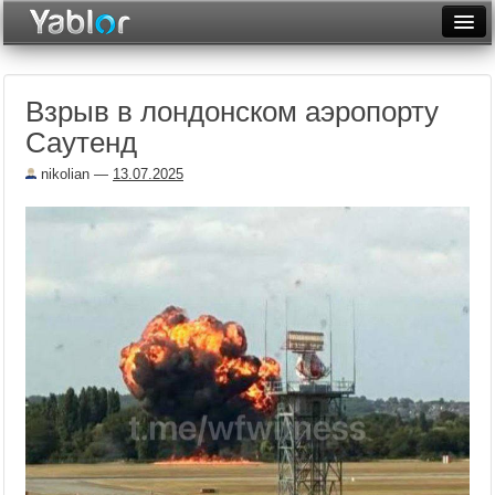
Разместить статью
Войти
Взрыв в лондонском аэропорту
Неделя
Саутенд
Месяц
nikolian
—
13.07.2025
Рейтинги
Архив
Фототоп
Видеотоп