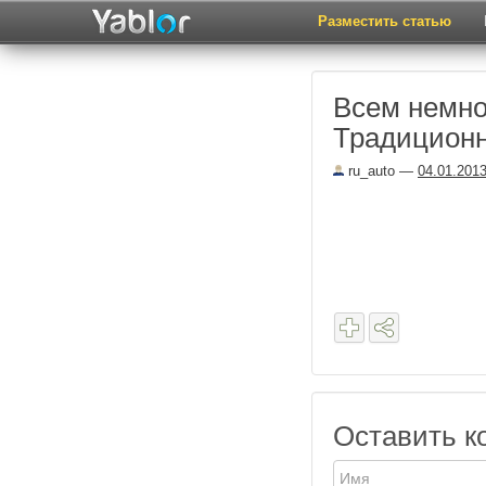
Разместить статью
Всем немно
Традиционна
ru_auto
—
04.01.201
Оставить к