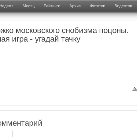
Неделя
Месяц
Рейтинги
Архив
Фототоп
Видеотоп
жко московского снобизма поцоны.
я игра - угадай тачку
3
Ис
омментарий