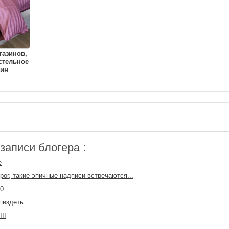
газинов,
стельное
тин
аписи блогера :
е
рог, такие эпичные надписи встречаются...
0
пиздеть
III