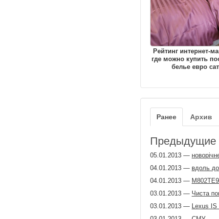
Рейтинг интернет-ма
где можно купить по
белье евро са
Ранее
Архив
Предыдущие з
05.01.2013
—
новорiчн
04.01.2013
—
вдоль до
04.01.2013
—
М802ТЕ9
03.01.2013
—
Чиста по
03.01.2013
—
Lexus IS 
03.01.2013
—
СМУ