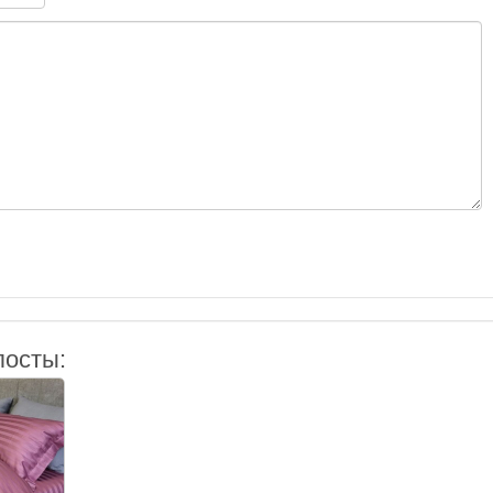
посты: