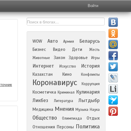
Войти
Авто
Беларусь
WOW
Армия
Бизнес
Видео
Дети
Жесть
Закон
Здоровье
Животные
Игры
Интернет
История
Искусство
Казахстан
Кино
Конфликты
Коронавирус
Коррупция
точник
Кулинария
Косметичка
Криминал
Ликбез
Лытдыбр
Литература
Мнения
Медицина
Музыка
Наука
Общество
Отдых
Олимпиада
Политика
Отношения
Персоны