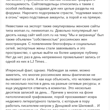
посещаемость. Сайтовладельцы относились к таким с
особой любовью, создавая для них целые разделы на
форумах. Нарочито подогревали страсти, "подливая масло
в огонь" через подставные аккаунты, а порой и на прямую.
Невестами на экспорт также оккупированы женские сайты
типа woman.ru, newwoman.ru. Довольно популярный лет
десять назад сайт well.com.ru на тему "Мы и заграница" был
также объявлен "собственостью" россиянских жен
иностранцев. С появлением блогосферы и социальных
сетей, экспортные жены стали завоевывать и это
пространство, с целью выйти на более широкую публику.
Нет да нет, раз в день непременно промелькнет запись от
одной из них в LJ Times...
Итересный факт, однако. Наблюдая за ними, можно
заметить, что многие россиянские жены фактически не
вылезают из сети. А как еще объяснить, что человек пишет
по несколько постов в день на разные сетевые ресурсы, и
еще умудряется отвечать в коментах. Это несколько
десятков записей за день... Причем у многих на фоне
патологической графомании, порой проскакивает искра
недюжего литературного таланта, с которым в пору
работать писателем-негром у Донцовой или Шиловой... И