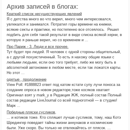
Архив записей в блогах:
Краткий список несуществующих явлений
Я с детства много во что верил, много чем интересовался,
увлекался и занимался. Потратил горы времени на книжки,
всякие секты и практики, но постепенно все отсеялось. Решил
подбить для себя такой результат в виде списка всякой херни, в
которую я раньше верил, но со временем и ...
Про Париж - 3. Люди и все прочее.
Тут будет про людей. Я человек с одной стороны общительный,
а с другой похуистиченный. То есть я нахожу общие языки с
любыми людьми, если оно того требует, либо же могу быть в
абсолютной автономии в любом месте, если так ложатся карты.
Но этот ...
одетые , продолжение
View Poll: #1888823 ответ под катом кстати супу лучи поноса за
создание опроса в новом редакторе,тоже косяков хватает
Оригинал взят у mark_y в Редакция ЖЖ, полный состав Полный
состав редакции LiveJournal со всей подноготной — в студию!
Марк ...
Победные пляски сусликов,
... и котиков тоже. Кто спляшет лучше сусликов, тому, наш Котэ
Шредингер поведает тайны жизни аннунаков и космические
были. Уже скоро. Вы только не отвлекайтесь от плясок. ...