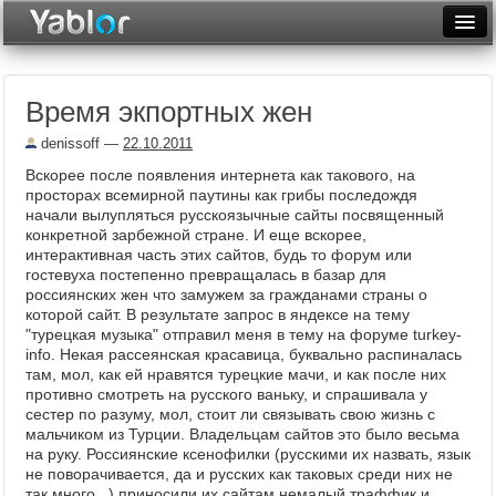
Разместить статью
Войти
Время экпортных жен
Неделя
denissoff
—
22.10.2011
Месяц
Вскорее после появления интернета как такового, на
просторах всемирной паутины как грибы последождя
Рейтинги
начали вылупляться русскоязычные сайты посвященный
конкретной зарбежной стране. И еще вскорее,
Архив
интерактивная часть этих сайтов, будь то форум или
гостевуха постепенно превращалась в базар для
Фототоп
россиянских жен что замужем за гражданами страны о
которой сайт. В результате запрос в яндексе на тему
Видеотоп
"турецкая музыка" отправил меня в тему на форуме turkey-
info. Некая рассеянская красавица, буквально распиналась
там, мол, как ей нравятся турецкие мачи, и как после них
противно смотреть на русского ваньку, и спрашивала у
сестер по разуму, мол, стоит ли связывать свою жизнь с
мальчиком из Турции. Владельцам сайтов это было весьма
на руку. Россиянские ксенофилки (русскими их назвать, язык
не поворачивается, да и русских как таковых среди них не
так много...) приносили их сайтам немалый траффик и