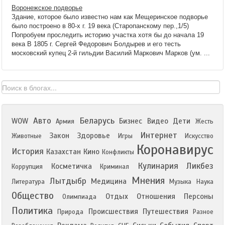
Воронежское подворье
Здание, которое было известно нам как Мещеринское подворье
было построено в 80-х г. 19 века (Старопанскому пер.,1/5)
Попробуем проследить историю участка хотя бы до начала 19
века В 1805 г. Сергей Федорович Болдырев и его тесть
московский купец 2-й гильдии Василий Маркович Марков (ум. ...
Авто
Беларусь
WOW
Бизнес
Видео
Дети
Армия
Жесть
Интернет
Закон
Здоровье
Животные
Игры
Искусство
Коронавирус
История
Казахстан
Кино
Конфликты
Кулинария
Ликбез
Косметичка
Коррупция
Криминал
Мнения
Лытдыбр
Медицина
Литература
Музыка
Наука
Общество
Отдых
Отношения
Персоны
Олимпиада
Политика
Происшествия
Путешествия
Природа
Разное