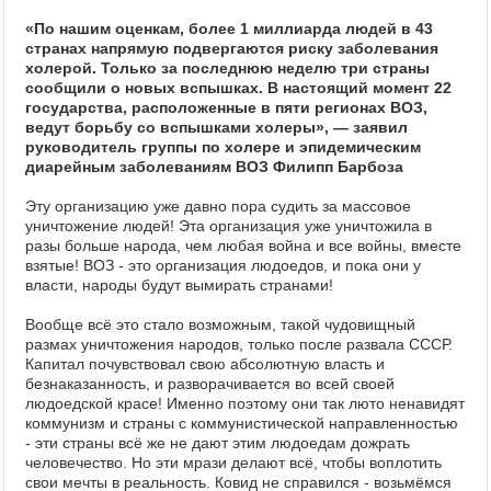
«По нашим оценкам, более 1 миллиарда людей в 43
странах напрямую подвергаются риску заболевания
холерой. Только за последнюю неделю три страны
сообщили о новых вспышках. В настоящий момент 22
государства, расположенные в пяти регионах ВОЗ,
ведут борьбу со вспышками холеры», — заявил
руководитель группы по холере и эпидемическим
диарейным заболеваниям ВОЗ Филипп Барбоза
Эту организацию уже давно пора судить за массовое
уничтожение людей! Эта организация уже уничтожила в
разы больше народа, чем любая война и все войны, вместе
взятые! ВОЗ - это организация людоедов, и пока они у
власти, народы будут вымирать странами!
Вообще всё это стало возможным, такой чудовищный
размах уничтожения народов, только после развала СССР.
Капитал почувствовал свою абсолютную власть и
безнаказанность, и разворачивается во всей своей
людоедской красе! Именно поэтому они так люто ненавидят
коммунизм и страны с коммунистической направленностью
- эти страны всё же не дают этим людоедам дожрать
человечество. Но эти мрази делают всё, чтобы воплотить
свои мечты в реальность. Ковид не справился - возьмёмся