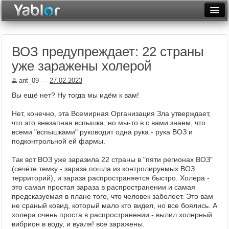
Разместить статью
Войти
ВОЗ предупреждает: 22 страны
Неделя
уже заражены холерой
Месяц
arit_09
—
27.02.2023
Рейтинги
Вы ещё нет? Ну тогда мы идём к вам!
Архив
Нет, конечно, эта Всемирная Организация Зла утверждает,
что это внезапная вспышка, но мы-то в с вами знаем, что
всеми "вспышками" руководит одна рука - рука ВОЗ и
Фототоп
подконтрольной ей фармы.
Видеотоп
Так вот ВОЗ уже заразила 22 страны в "пяти регионах ВОЗ"
(сечёте темку - зараза пошла из контролируемых ВОЗ
территорий), и зараза распространяется быстро. Холера -
это самая простая зараза в распространении и самая
предсказуемая в плане того, что человек заболеет. Это вам
не сраный ковид, который мало кто видел, но все боялись. А
холера очень проста в распространении - вылил холерный
вибрион в воду, и вуаля! все заражены.