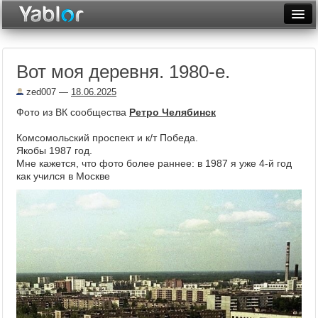
Разместить статью
Войти
Вот моя деревня. 1980-е.
Неделя
zed007
—
18.06.2025
Месяц
Фото из ВК сообщества
Ретро Челябинск
Рейтинги
Комсомольский проспект и к/т Победа.
Якобы 1987 год.
Архив
Мне кажется, что фото более раннее: в 1987 я уже 4-й год
как учился в Москве
Фототоп
Видеотоп