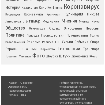
Закон
Здоровье
Животные
Игры
Искусство
Коронавирус
История
Казахстан
Кино
Конфликты
Кулинария
Ликбез
Косметичка
Коррупция
Криминал
Мнения
Лытдыбр
Медицина
Литература
Музыка
Наука
Общество
Отдых
Отношения
Персоны
Олимпиада
Политика
Происшествия
Путешествия
Природа
Разное
Реклама
Сиськи
События
Спорт
Разоблачения
Религия
СНГ
Технологии
Страны
Транспорт
ТВ и СМИ
Творчество
Фото
Штуки
Шоубиз
Экономика
Троллинг
Финансы
Юмор
Главная
О проекте
Рейтинг топ блогов
,
Обратная связь
упорядоченных по количеству
Правообладателям
посетителей, ссылок и
Реклама
RSS
комментариев. При
составлении рейтинга
блогосферы используются