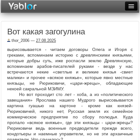
Разместить статью
Войти
Вот какая загогулина
Неделя
thor_2006
—
27.08.2025
Месяц
вырисовывается - читаем договоры Олега и Игоря с
греками, вспоминаем историю с древлянскими князьями,
Рейтинги
которые добры суть, иже роспасли землю Древлянскую,
вспоминаем арабов-писателей руками - везде у нас
Архив
встречаются некие «светлые и великие князья -свиет
малики» и прочее «всякое княжье», которые явно местные
Фототоп
князьцы, не Рюриковичи, «цари-жрецы», обладающие
некоей сакральной МЗИМУ.
Видеотоп
Но вот проходит сто лет - хоба, а из «политического
завещания» Ярослава нашего Мудрого вырисовывается
картина гуашью на картоне - кроме как князей-
Рюриковичей, никого нет, Русская земля их семейное
коммерческое предприятие по сбору полюдья. Куда
пропало «всякое княжье», где эти князьцы - цари-жрецы?
Рюриковичи ведь военные предводители прежде всего,
кондотьеры и наемные управители, но не эти архаичные
правители. Что случилось?