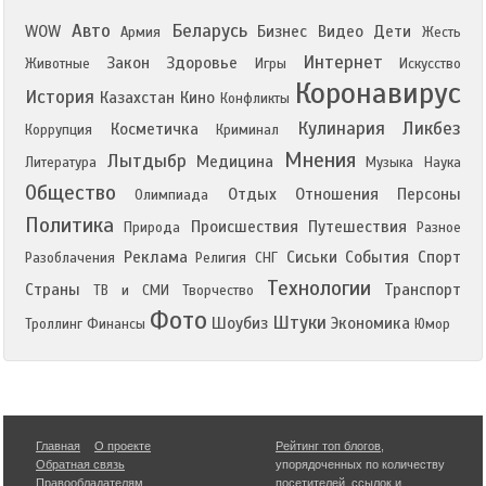
Авто
Беларусь
WOW
Бизнес
Видео
Дети
Армия
Жесть
Интернет
Закон
Здоровье
Животные
Игры
Искусство
Коронавирус
История
Казахстан
Кино
Конфликты
Кулинария
Ликбез
Косметичка
Коррупция
Криминал
Мнения
Лытдыбр
Медицина
Литература
Музыка
Наука
Общество
Отдых
Отношения
Персоны
Олимпиада
Политика
Происшествия
Путешествия
Природа
Разное
Реклама
Сиськи
События
Спорт
Разоблачения
Религия
СНГ
Технологии
Страны
Транспорт
ТВ и СМИ
Творчество
Фото
Штуки
Шоубиз
Экономика
Троллинг
Финансы
Юмор
Главная
О проекте
Рейтинг топ блогов
,
Обратная связь
упорядоченных по количеству
Правообладателям
посетителей, ссылок и