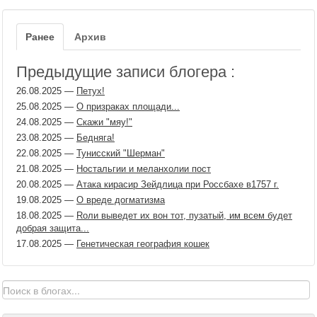
Ранее
Архив
Предыдущие записи блогера :
26.08.2025
—
Петух!
25.08.2025
—
О призраках площади...
24.08.2025
—
Скажи "мяу!"
23.08.2025
—
Бедняга!
22.08.2025
—
Тунисский "Шерман"
21.08.2025
—
Ностальгии и меланхолии пост
20.08.2025
—
Атака кирасир Зейдлица при Россбахе в1757 г.
19.08.2025
—
О вреде догматизма
18.08.2025
—
Rоли выведет их вон тот, пузатый, им всем будет
добрая защита...
17.08.2025
—
Генетическая география кошек