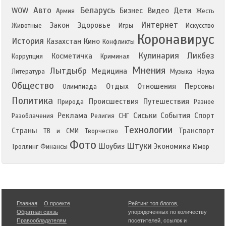
Авто
Беларусь
WOW
Бизнес
Видео
Дети
Армия
Жесть
Интернет
Закон
Здоровье
Животные
Игры
Искусство
Коронавирус
История
Казахстан
Кино
Конфликты
Кулинария
Ликбез
Косметичка
Коррупция
Криминал
Мнения
Лытдыбр
Медицина
Литература
Музыка
Наука
Общество
Отдых
Отношения
Персоны
Олимпиада
Политика
Происшествия
Путешествия
Природа
Разное
Реклама
Сиськи
События
Спорт
Разоблачения
Религия
СНГ
Технологии
Страны
Транспорт
ТВ и СМИ
Творчество
Фото
Штуки
Шоубиз
Экономика
Троллинг
Финансы
Юмор
Главная
О проекте
Рейтинг топ блогов
,
Обратная связь
упорядоченных по количеству
Правообладателям
посетителей, ссылок и