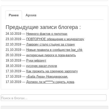
Ранее
Архив
Предыдущие записи блогера :
24.10.2019
—
Немного фактов о пилотках
23.10.2019
—
ПОВТОРНОЕ обращение к модератору
22.10.2019
—
Лаврову стало стыдно за страну
21.10.2019
—
Новые правила в сообществе bar_chk
20.10.2019
—
интересные пироги в пора-валить
19.10.2019
—
Руки мёрзнут
18.10.2019
—
кусочек рахат-лукум
17.10.2019
—
Как прожить на среднюю зарплату
17.10.2019
—
«Баба Лера» Новодворская.
17.10.2019
—
Должен ли м​******н сидеть дома