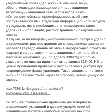
уведомления провайдер хостинга или иное лицо,
обеспечивающее размещение в информационно-
телекоммуникационной сети, в том числе в сети
«Интернет», обязаны проинформировать об этом
обслуживаемого ими владельца информационного ресурса
и уведомить его о необходимости незамедлительного
удаления информации, распространяемой с нарушением
закона.
В случае, если владелец информационного ресурса удалил
информацию, распространяемую с нарушением закона он
направляет уведомление об этом в Федеральную службу по
надзору в сфере связи, информационных технологий и
массовых коммуникаций, по адресу 398-fz@rkn.gov.ru,
указав в теме письма идентификатор записи 316401-HB, с
целью проведения проверки и возобновления доступа при
подтверждении факта удаления. Такое уведомление может
быть направлено также через веб-форму, размещенную по
адресу:
http://398-fz.rkn.gov.ru/toproviders/?
entryKey=5db199ea88abf…
По этой же ссылке можно проверить достоверность
информации, указанной в данном уведомлении об
ограничении доступа к информационному ресурсу.