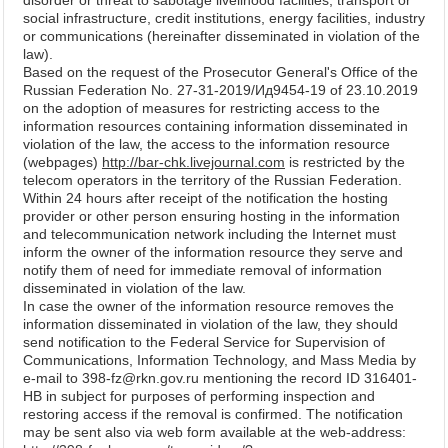
disorder or threat to sabotage livelihood facilities, transport or
social infrastructure, credit institutions, energy facilities, industry
or communications (hereinafter disseminated in violation of the
law).
Based on the request of the Prosecutor General's Office of the
Russian Federation No. 27-31-2019/Ид9454-19 of 23.10.2019
on the adoption of measures for restricting access to the
information resources containing information disseminated in
violation of the law, the access to the information resource
(webpages)
http://bar-chk.livejournal.com
is restricted by the
telecom operators in the territory of the Russian Federation.
Within 24 hours after receipt of the notification the hosting
provider or other person ensuring hosting in the information
and telecommunication network including the Internet must
inform the owner of the information resource they serve and
notify them of need for immediate removal of information
disseminated in violation of the law.
In case the owner of the information resource removes the
information disseminated in violation of the law, they should
send notification to the Federal Service for Supervision of
Communications, Information Technology, and Mass Media by
e-mail to 398-fz@rkn.gov.ru mentioning the record ID 316401-
HB in subject for purposes of performing inspection and
restoring access if the removal is confirmed. The notification
may be sent also via web form available at the web-address: