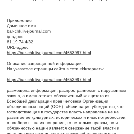
Приложение
Доменное имя
bar-chk.livejournal.com
ip-адрес
81.19.74.4/32
URL-адрес
https://bar-chk.livejournal.com/4653997.html
Описание запрещенной информации:
На указателе страницы сайта в сети «Интернет»:
https://bar-chk.livejournal.com/4653997.html
размещена информация, распространяемая с нарушением
закона, а именно:текст, обозначенный как цитата из
Всеобщей декларации прав человека Организации
объединенных наций (ООН): «Если нация убеждается, что
господствующая в государстве власть направлена не на
развитие ее культурных, исторических и иных потребностей,
а наоборот – на их попрание, то не только правом, но и
обязанностью нации является свержение такой власти и
установление власти, соответствующей национальным