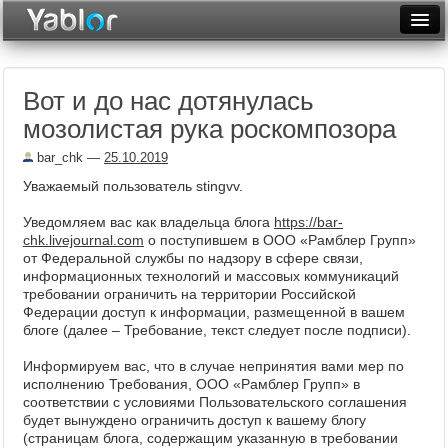
Разместить статью
Войти
Вот и до нас дотянулась
Неделя
мозолистая рука роскомпозора
Месяц
bar_chk
—
25.10.2019
Рейтинги
Уважаемый пользователь stingvv.
Архив
Уведомляем вас как владельца блога
https://bar-
chk.livejournal.com
о поступившем в ООО «Рамблер Групп»
от Федеральной службы по надзору в сфере связи,
Фототоп
информационных технологий и массовых коммуникаций
требовании ограничить на территории Российской
Видеотоп
Федерации доступ к информации, размещенной в вашем
блоге (далее – Требование, текст следует после подписи).
Информируем вас, что в случае непринятия вами мер по
исполнению Требования, ООО «Рамблер Групп» в
соответствии с условиями Пользовательского соглашения
будет вынуждено ограничить доступ к вашему блогу
(страницам блога, содержащим указанную в требовании