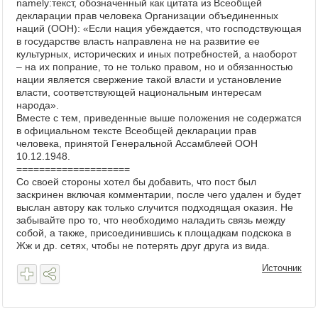
namely:текст, обозначенный как цитата из Всеобщей
декларации прав человека Организации объединенных
наций (ООН): «Если нация убеждается, что господствующая
в государстве власть направлена не на развитие ее
культурных, исторических и иных потребностей, а наоборот
– на их попрание, то не только правом, но и обязанностью
нации является свержение такой власти и установление
власти, соответствующей национальным интересам
народа».
Вместе с тем, приведенные выше положения не содержатся
в официальном тексте Всеобщей декларации прав
человека, принятой Генеральной Ассамблеей ООН
10.12.1948.
====================
Со своей стороны хотел бы добавить, что пост был
заскринен включая комментарии, после чего удален и будет
выслан автору как только случится подходящая оказия. Не
забывайте про то, что необходимо наладить связь между
собой, а также, присоединившись к площадкам подскока в
Жж и др. сетях, чтобы не потерять друг друга из вида.
Источник