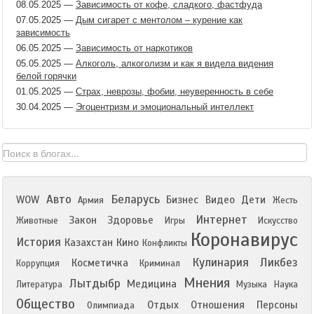
08.05.2025
—
Зависимость от кофе, сладкого, фастфуда
07.05.2025
—
Дым сигарет с ментолом – курение как
зависимость
06.05.2025
—
Зависимость от наркотиков
05.05.2025
—
Алкоголь, алкоголизм и как я видела видения
белой горячки
01.05.2025
—
Страх, неврозы, фобии, неуверенность в себе
30.04.2025
—
Эгоцентризм и эмоциональный интеллект
Авто
Беларусь
WOW
Бизнес
Видео
Дети
Армия
Жесть
Интернет
Закон
Здоровье
Животные
Игры
Искусство
Коронавирус
История
Казахстан
Кино
Конфликты
Кулинария
Ликбез
Косметичка
Коррупция
Криминал
Мнения
Лытдыбр
Медицина
Литература
Музыка
Наука
Общество
Отдых
Отношения
Персоны
Олимпиада