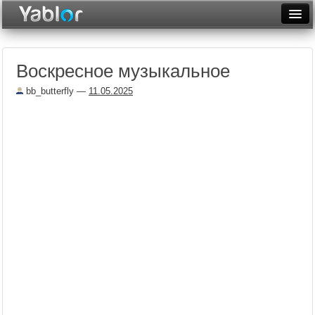
Разместить статью
Войти
Воскресное музыкальное
Неделя
bb_butterfly
—
11.05.2025
Месяц
Рейтинги
Архив
Фототоп
Видеотоп