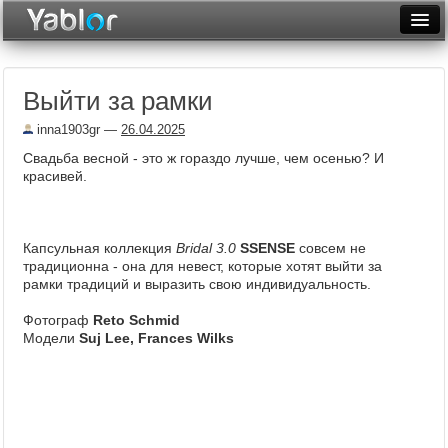
Разместить статью
Войти
Выйти за рамки
Неделя
inna1903gr
—
26.04.2025
Месяц
Свадьба весной - это ж гораздо лучше, чем осенью? И
красивей.
Рейтинги
Архив
Капсульная коллекция
Bridal 3.0
SSENSE
совсем не
Фототоп
традиционна - она для невест, которые хотят выйти за
рамки традиций и выразить свою индивидуальность.
Видеотоп
Фотограф
Reto Schmid
Модели
Suj Lee, Frances Wilks