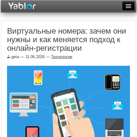
Разместить статью
Войти
Виртуальные номера: зачем они
Неделя
нужны и как меняется подход к
Месяц
онлайн-регистрации
Рейтинги
geta
— 11.06.2026 —
Технологии
Архив
Фототоп
Видеотоп