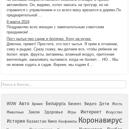
автомобили. Он, видимо, хотел заехать на тротуар, но не
справился с управлением и со всего маху врезался в дерево.По
предварительной ...
8 марта 2024
Поздравляю всех женщин с замечательным советским
праздником! ...
Пост нытья про садик и болячки. Хочу на ручки.
Девочки, привет! Простите, это пост нытья. Я прям в отчаянии,
сижу и рыдаю. Сразу скажу, мы делаем все, чтобы ребенок не
болел: моря, фрукты, витамины, влажный воздух, приточная
вентиляция, закаливать пытаемся, когда не болеет.... НО... Мы
не можем ходить в садик. Вернее, мы ходим 4 ...
Авто
Беларусь
WOW
Бизнес
Видео
Дети
Армия
Жесть
Интернет
Закон
Здоровье
Животные
Игры
Искусство
Коронавирус
История
Казахстан
Кино
Конфликты