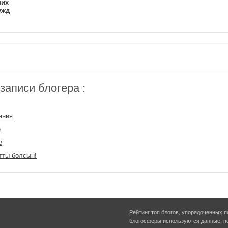
ших
ужд
аписи блогера :
ания
е
е
тты болсын!
Рейтинг топ блогов
, упорядоченных п
блогосферы используются данные, п