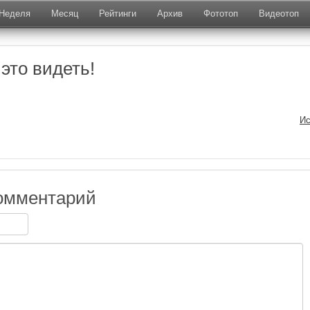
Неделя
Месяц
Рейтинги
Архив
Фототоп
Видеотоп
это видеть!
Ис
омментарий