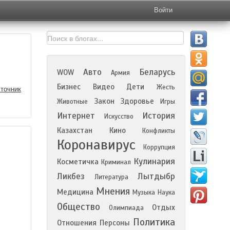
Войти
Авто
Беларусь
WOW
Армия
Бизнес
Видео
Дети
Жесть
точник
Закон
Здоровье
Животные
Игры
Интернет
История
Искусство
Казахстан
Кино
Конфликты
Коронавирус
Коррупция
Кулинария
Косметичка
Криминал
Ликбез
Лытдыбр
Литература
Мнения
Медицина
Музыка
Наука
Общество
Отдых
Олимпиада
Политика
Отношения
Персоны