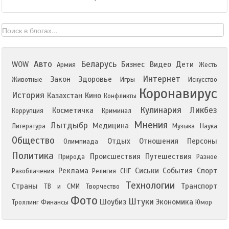
Авто
Беларусь
WOW
Бизнес
Видео
Дети
Армия
Жесть
Интернет
Закон
Здоровье
Животные
Игры
Искусство
Коронавирус
История
Казахстан
Кино
Конфликты
Кулинария
Ликбез
Косметичка
Коррупция
Криминал
Мнения
Лытдыбр
Медицина
Литература
Музыка
Наука
Общество
Отдых
Отношения
Персоны
Олимпиада
Политика
Происшествия
Путешествия
Природа
Разное
Реклама
Сиськи
События
Спорт
Разоблачения
Религия
СНГ
Технологии
Страны
Транспорт
ТВ и СМИ
Творчество
Фото
Штуки
Шоубиз
Экономика
Троллинг
Финансы
Юмор