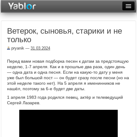
Разместить статью
Войти
Ветерок, сыновья, старики и не
Неделя
только
Месяц
pryanik
—
31.03.2024
Рейтинги
Перед вами новая подборка песен к датам за предстоящую
неделю, 1-7 апреля. Как и в прошлые два раза, один день
Архив
— одна дата и одна песня. Если на какую-то дату у меня
уже был большой пост — он будет сразу после песни (но на
Фототоп
этой неделе такого нет). На 5 апреля я именинников не
нашёл, поэтому за 6-е будет две даты.
Видеотоп
1 апреля 1983 года родился певец, актёр и телеведущий
Сергей Лазарев.