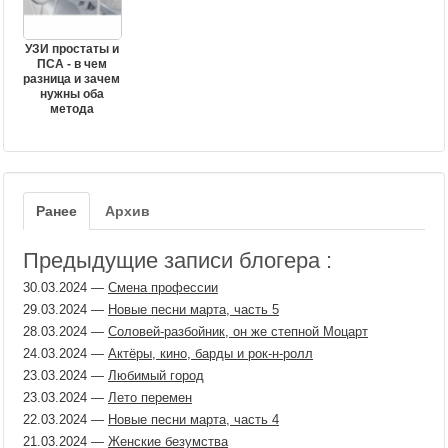
УЗИ простаты и
ПСА - в чем
разница и зачем
нужны оба
метода
Ранее
Архив
Предыдущие записи блогера :
30.03.2024
—
Смена профессии
29.03.2024
—
Новые песни марта, часть 5
28.03.2024
—
Соловей-разбойник, он же степной Моцарт
24.03.2024
—
Актёры, кино, барды и рок-н-ролл
23.03.2024
—
Любимый город
23.03.2024
—
Лето перемен
22.03.2024
—
Новые песни марта, часть 4
21.03.2024
—
Женские безумства