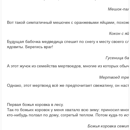
Мешок-пал
Вот такой симпатичный мешочек с оранжевыми яйцами, похожи
Кокон с я
Будущая бабочка медведица спешит по снегу к месту своего с
ядовиты. Берегись враг!
Гусеница ба
А этот жучок из семейства мертвоедов, многие из которых обы
Мертвоед трехр
Однако, этот мертвоед всё же предпочитает свежатину, он нас
Первая божья коровка в лесу.
Так-то божьих коровок у меня хватало всю зиму: приносил много
кто-нибудь ползал по дому, согретый теплом. Потом куда-то ис
Божья коровка семито