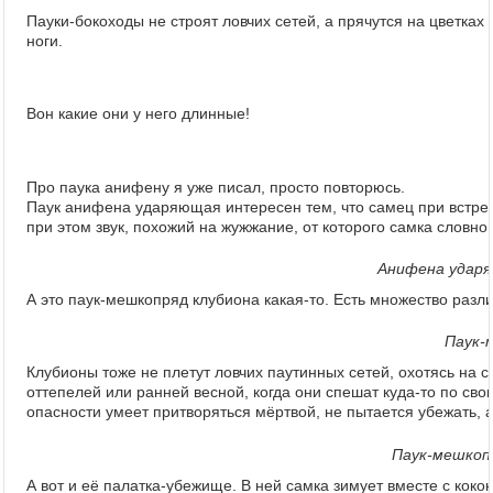
Пауки-бокоходы не строят ловчих сетей, а прячутся на цветках
ноги.
Вон какие они у него длинные!
Про паука анифену я уже писал, просто повторюсь.
Паук анифена ударяющая интересен тем, что самец при встреч
при этом звук, похожий на жужжание, от которого самка словно
Анифена ударяю
А это паук-мешкопряд клубиона какая-то. Есть множество разли
Паук-
Клубионы тоже не плетут ловчих паутинных сетей, охотясь на 
оттепелей или ранней весной, когда они спешат куда-то по сво
опасности умеет притворяться мёртвой, не пытается убежать, а
Паук-мешкопр
А вот и её палатка-убежище. В ней самка зимует вместе с коко