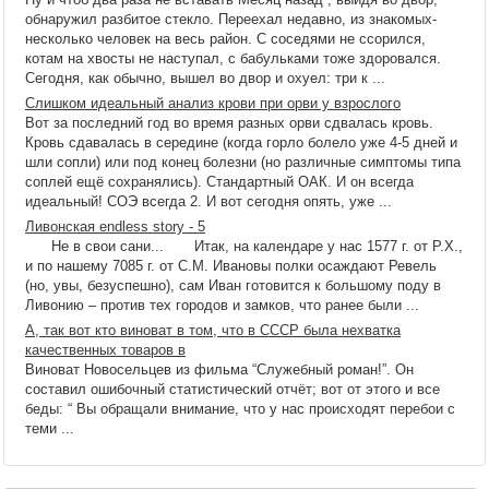
обнаружил разбитое стекло. Переехал недавно, из знакомых-
несколько человек на весь район. С соседями не ссорился,
котам на хвосты не наступал, с бабульками тоже здоровался.
Сегодня, как обычно, вышел во двор и охуел: три к ...
Слишком идеальный анализ крови при орви у взрослого
Вот за последний год во время разных орви сдвалась кровь.
Кровь сдавалась в середине (когда горло болело уже 4-5 дней и
шли сопли) или под конец болезни (но различные симптомы типа
соплей ещё сохранялись). Стандартный ОАК. И он всегда
идеальный! СОЭ всегда 2. И вот сегодня опять, уже ...
Ливонская endless story - 5
Не в свои сани... Итак, на календаре у нас 1577 г. от Р.Х.,
и по нашему 7085 г. от С.М. Ивановы полки осаждают Ревель
(но, увы, безуспешно), сам Иван готовится к большому поду в
Ливонию – против тех городов и замков, что ранее были ...
А, так вот кто виноват в том, что в СССР была нехватка
качественных товаров в
Виноват Новосельцев из фильма “Служебный роман!”. Он
составил ошибочный статистический отчёт; вот от этого и все
беды: “ Вы обращали внимание, что у нас происходят перебои с
теми ...