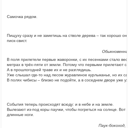
Самочка рядом.
Пищуху сразу и не заметишь на стволе дерева – так хорошо о
писк-свист.
Обыкновенная 
В поля прилетели первые жаворонки, с их песенками стало вес
метрах в трёх-пяти от земли. Потому что первыми прилетают с
А в прошлогодней траве их и не разглядишь.
Уже слышал где-то над лесом журавлиное курлыканье, но их са
В полях чибисы – близко не подойти, а в соседнем дворе уже ух
События теперь происходят всюду: и в небе и на земле.
Вылезают из-под коры паучки, чтобы погреться на солнце. Вот в
длинные ноги.
Паук-бокоход, 