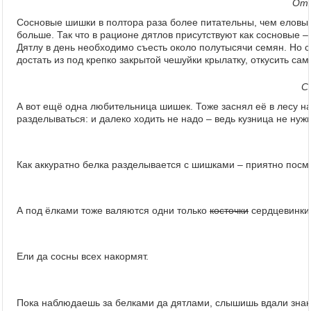
Отх
Сосновые шишки в полтора раза более питательны, чем еловые,
больше. Так что в рационе дятлов присутствуют как сосновые 
Дятлу в день необходимо съесть около полутысячи семян. Но с
достать из под крепко закрытой чешуйки крылатку, откусить сам
С
А вот ещё одна любительница шишек. Тоже заснял её в лесу на
разделываться: и далеко ходить не надо – ведь кузница не нужн
Как аккуратно белка разделывается с шишками – приятно посм
А под ёлками тоже валяются одни только
косточки
сердцевинки 
Ели да сосны всех накормят.
Пока наблюдаешь за белками да дятлами, слышишь вдали знаком