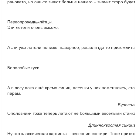
рановато, но они-то знают больше нашего – значит скоро будет
Первопро
ходцы
лётцы.
Эти летели очень высоко.
А эти уже летели пониже, наверное, решили где-то приземлить
Белолобые гуси
А в лесу пока ещё время синиц: песенки у них поменялись, ста
парам.
Буроголо
Ополовники тоже теперь летают не большими весёлыми стайкам
Длиннохвостая синица, 
Ну это классическая картинка – весенние снегири. Тоже прити