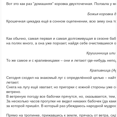
Вот это как раз "домашняя" коровка двухточечная. Ползала у ме
Божья коровка дв
Крошечная цикадка ещё в сонном оцепенении, всю зиму она то
Как обычно, самая первая и самая долгоживущая в сезоне баб
на полях много, а она уже порхает, найдя себе очистившиеся о
Крушинница или 
То же самое и с крапивницами – они и летают где-нибудь непо
Крапивница (Agla
Сегодня сходил на знакомый луг с определённой целью – найти
летают.
Снега на лугу ещё хватает, но пригорки с южной стороны уже с
ветрено.
В ветреную погоду все бабочки прячутся, но, оказывается, тем
За несколько часов прогулки не видел никаких бабочек (да каки
за которой пришёл. В который раз убеждаюсь народной мудрост
Прямо на тропинке, прижавшись к земле, прячась от ветра, сид