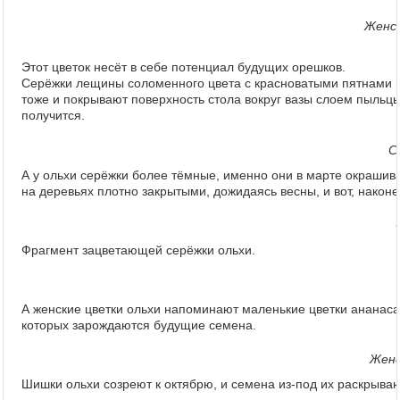
Женс
Этот цветок несёт в себе потенциал будущих орешков.
Серёжки лещины соломенного цвета с красноватыми пятнами н
тоже и покрывают поверхность стола вокруг вазы слоем пыльцы
получится.
С
А у ольхи серёжки более тёмные, именно они в марте окрашив
на деревьях плотно закрытыми, дожидаясь весны, и вот, наконе
Фрагмент зацветающей серёжки ольхи.
А женские цветки ольхи напоминают маленькие цветки ананас
которых зарождаются будущие семена.
Женс
Шишки ольхи созреют к октябрю, и семена из-под их раскрыва