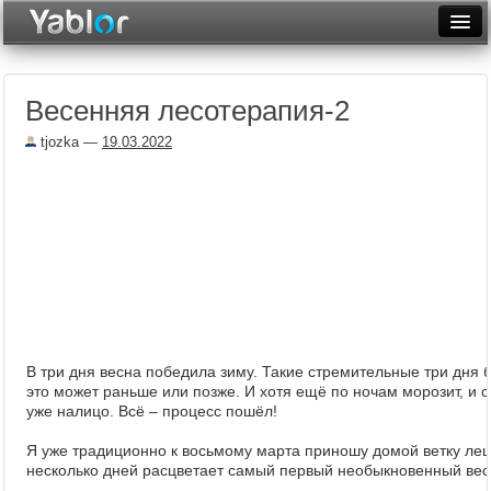
Разместить статью
Войти
Весенняя лесотерапия-2
Неделя
tjozka
—
19.03.2022
Месяц
Рейтинги
Архив
Фототоп
Видеотоп
В три дня весна победила зиму. Такие стремительные три дня б
это может раньше или позже. И хотя ещё по ночам морозит, и с
уже налицо. Всё – процесс пошёл!
Я уже традиционно к восьмому марта приношу домой ветку лещ
несколько дней расцветает самый первый необыкновенный вес