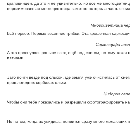
крапивницей, да это и не удивительно, но всё же многоцветниц
перезимовавшая многоцветница заметно потеряла часть своих 
Многоцветница чёрн
Всё первое. Первые весенние грибки. Эта крошечная саркосц
Саркосцифа австр
А эта проснулась раньше всех, ещё под снегом, потому такая 
пятнами.
Зато почти везде под ольхой, где земля уже очистилась от сн
прошлогодних серёжках ольхи.
Цибория сере
Чтобы они тебе показались и разрешили сфотографировать над
Но потом, когда их увидишь, появится сразу много желающих п