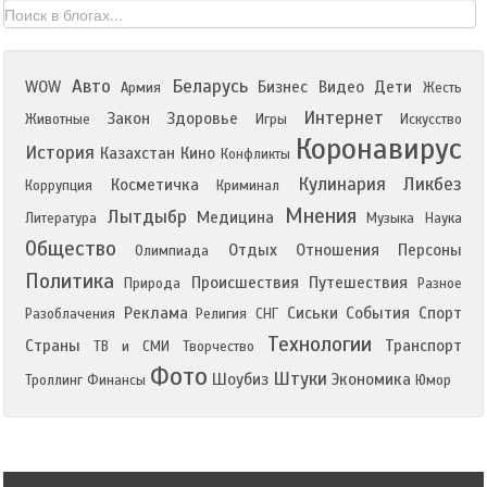
Авто
Беларусь
WOW
Бизнес
Видео
Дети
Армия
Жесть
Интернет
Закон
Здоровье
Животные
Игры
Искусство
Коронавирус
История
Казахстан
Кино
Конфликты
Кулинария
Ликбез
Косметичка
Коррупция
Криминал
Мнения
Лытдыбр
Медицина
Литература
Музыка
Наука
Общество
Отдых
Отношения
Персоны
Олимпиада
Политика
Происшествия
Путешествия
Природа
Разное
Реклама
Сиськи
События
Спорт
Разоблачения
Религия
СНГ
Технологии
Страны
Транспорт
ТВ и СМИ
Творчество
Фото
Штуки
Шоубиз
Экономика
Троллинг
Финансы
Юмор