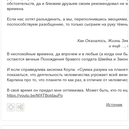
обстоятельств, да и близким друзьям своим рекомендовал не ме
времена.
Если нас хотят разъединить, а мы, переполнившись эмоциями
поспособствуем разобщению, то только сыграем на руку тёмны
Как Оказалось, Жизнь Зе
и ещё ...
В неспокойные времена, да впрочем и в любые (а когда они бы
остаются вечные Похождения бравого солдата Швейка и Законы 
И если справедлива аксиома Коула: «Сумма разума на планете
показаться, что деятельность человечества угрожает всей жиз
Карлина про то, что планете-то как раз, в отличие от человечест
В своё время он придал мне оптимизма. Может быть, кто-то ещё
https://youtu.be/MXTBotdauPo
Источник