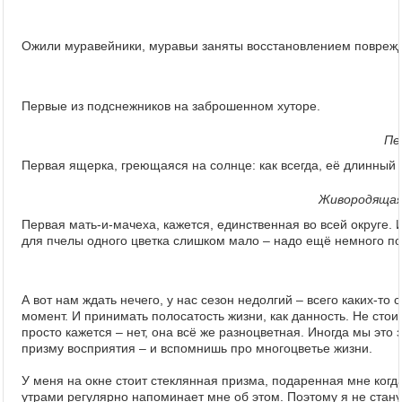
Ожили муравейники, муравьи заняты восстановлением повреждён
Первые из подснежников на заброшенном хуторе.
Пе
Первая ящерка, греющаяся на солнце: как всегда, её длинный 
Живородящая 
Первая мать-и-мачеха, кажется, единственная во всей округе. 
для пчелы одного цветка слишком мало – надо ещё немного по
А вот нам ждать нечего, у нас сезон недолгий – всего каких-то
момент. И принимать полосатость жизни, как данность. Не стоит
просто кажется – нет, она всё же разноцветная. Иногда мы это
призму восприятия – и вспомнишь про многоцветье жизни.
У меня на окне стоит стеклянная призма, подаренная мне когда
утрами регулярно напоминает мне об этом. Поэтому я не стану