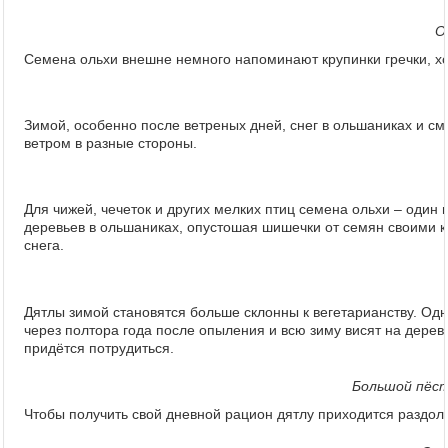
О
Семена ольхи внешне немного напоминают крупинки гречки, хо
Зимой, особенно после ветреных дней, снег в ольшаниках и с
ветром в разные стороны.
Для чижей, чечеток и других мелких птиц семена ольхи – один
деревьев в ольшаниках, опустошая шишечки от семян своими 
снега.
Дятлы зимой становятся больше склонны к вегетарианству. Од
через полтора года после опыления и всю зиму висят на дерев
придётся потрудиться.
Большой пёст
Чтобы получить свой дневной рацион дятлу приходится раздол