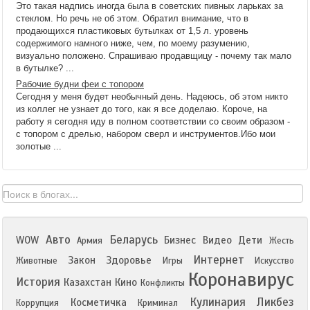
Это такая надпись иногда была в советских пивных ларьках за
стеклом. Но речь не об этом. Обратил внимание, что в
продающихся пластиковых бутылках от 1,5 л. уровень
содержимого намного ниже, чем, по моему разумению,
визуально положено. Спрашиваю продавщицу - почему так мало
в бутылке? ...
Рабочие будни феи с топором
Сегодня у меня будет необычный день. Надеюсь, об этом никто
из коллег не узнает до того, как я все доделаю. Короче, на
работу я сегодня иду в полном соответствии со своим образом -
с топором с дрелью, набором сверл и инструментов.Ибо мои
золотые ...
Авто
Беларусь
WOW
Бизнес
Видео
Дети
Армия
Жесть
Интернет
Закон
Здоровье
Животные
Игры
Искусство
Коронавирус
История
Казахстан
Кино
Конфликты
Кулинария
Ликбез
Косметичка
Коррупция
Криминал