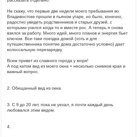
рассказать отдельно.
Не скажу, что первые две недели моего пребывания во
Владивостоке прошли в пьяном угаре, но было, конечно,
радостно увидеть родственников и старых друзей, с
которыми учился когда-то и вместе рос. А теперь я снова
взялся за работу. Много идей, много планов и энергия бьет
ключом. Все-таки поездка домой (хоть и для
путешественника понятие дома достаточно условно) дает
колоссальную перезарядку.
Всем привет из славного города у моря!
А под катом вид из моего окна + несколько снимков края и
важный вопрос.
2. Обещанный вид из окна
3. С 9 до 20 лет, пока не уехал, я почти каждый день
любовался этим видом.
4.