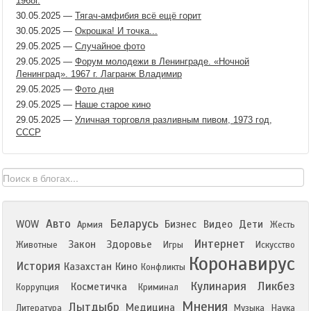
1968г.
30.05.2025
—
Тягач-амфибия всё ещё горит
30.05.2025
—
Окрошка! И точка...
29.05.2025
—
Случайное фото
29.05.2025
—
Форум молодежи в Ленинграде. «Ночной
Ленинград». 1967 г. Лагранж Владимир
29.05.2025
—
Фото дня
29.05.2025
—
Наше старое кино
29.05.2025
—
Уличная торговля разливным пивом, 1973 год,
СССР
Авто
Беларусь
WOW
Бизнес
Видео
Дети
Армия
Жесть
Интернет
Закон
Здоровье
Животные
Игры
Искусство
Коронавирус
История
Казахстан
Кино
Конфликты
Кулинария
Ликбез
Косметичка
Коррупция
Криминал
Мнения
Лытдыбр
Медицина
Литература
Музыка
Наука