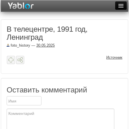
Разместить статью
Войти
В телецентре, 1991 год,
Неделя
Ленинград
Месяц
foto_history
—
30.05.2025
Рейтинги
Источник
Архив
Фототоп
Видеотоп
Оставить комментарий