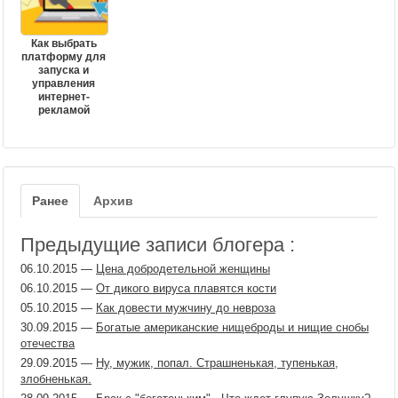
Как выбрать
платформу для
запуска и
управления
интернет-
рекламой
Ранее
Архив
Предыдущие записи блогера :
06.10.2015
—
Цена добродетельной женщины
06.10.2015
—
От дикого вируса плавятся кости
05.10.2015
—
Как довести мужчину до невроза
30.09.2015
—
Богатые американские нищеброды и нищие снобы
отечества
29.09.2015
—
Ну, мужик, попал. Страшненькая, тупенькая,
злобненькая.