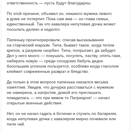
ответственность — пусть будут благодарны.
По этой причине, объявил он, никакого мужика левого
в доме не потерпит. Пока сам жив — он глава семьи,
единственный. Так что кавалера непутевая дочка может
посылать далеко и надолго.
Папеньку проигнорировали, списав высказывания
на старческий маразм. Типа, бывает такое, когда телом
крепок, а разумом скорбен. Типа, попрыгает, да забудет.
Дел у него много — покушать, погулять, паству, опять-таки,
набирать новую — среди соседских бабуль дедок
бооольшим успехом пользуется, особливо когда глаголом
клеймит современные разврат и блядство.
Да только в этом вопросе папенька оказался весьма
памятлив. Увидев, что дочурка расставаться с мужиком
не намерена, а напротив, домой его приглашать
повадилась — это при живом то Патриархе! — начал
открытые военные действия.
Нет, он не начал гадить в ботинки и стучать по батареям,
когда непутевая дочка с кавалером мирно почивали или
пили чай.