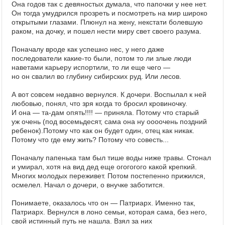
Она годов так с девяностых думала, что папочки у нее нет.
Он тогда умудрился прозреть и посмотреть на мир широко
открытыми глазами. Плюнул на жену, некстати болевшую
раком, на дочку, и пошел нести миру свет своего разума.
Поначалу вроде как успешно нес, у него даже
последователи какие-то были, потом то ли злые люди
наветами карьеру испортили, то ли еще чего —
но он свалил во глубину сибирских руд. Или лесов.
А вот совсем недавно вернулся. К дочери. Воспылал к ней
любовью, понял, что зря когда то бросил кровиночку.
И она — та-дам опять!!!! — приняла. Потому что старый
уж очень (под восемьдесят, сама она ну оооочень поздний
ребенок).Потому что как он будет один, отец как никак.
Потому что где ему жить? Потому что совесть...
Поначалу папенька там был тише воды ниже травы. Стонал
и умирал, хотя на вид дед еще огогогого какой крепкий.
Многих молодых переживет. Потом постепенно прижился,
осмелел. Начал о дочери, о внучке заботится.
Понимаете, оказалось что он — Патриарх. Именно так,
Патриарх. Вернулся в лоно семьи, которая сама, без него,
свой истинный путь не нашла. Взял за них