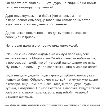
Он просто объявил ей: — что, дура, не видишь? На бабки
твои, на квартиру покушается!
Дура отмахнулась — и бабок (что в прямом, что
в переносном смысле), у товарища кавалера имеется
в достатке, и жилье у него собственное.
Дедок нажал посильнее — на дочку твою он зарится,
сообщил Патриарх.
Непутевая дама и это пропустила мимо ушей.
-Лен, он с ней словом-двумя максимум перекинулся!
— рассказывала Марина. — Он ей в папы не набивается,
у нее возраст такой, что ей «второй папа» даром не нужен.
Ну, есть он и есть — у нее своя жизнь, она в мою не лезет!
Видя неудачу, дедуля поди скрипнул зубами, потому как
пошел ва-банк. Объявил, что с дочкой -то мужик уже давно
в сговоре, еще немного и все, кирдык тебе, дуре. Куды,
курица, смотришь? Прикопают тебя в лесочке, будут в твоей
хате жить, с твоих тарелок есть, над тобой, чувырлой,
в кулаки хихикать.
— Яда то для матери уже припасла? — спросил он у внучки