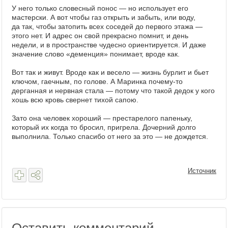
У него только словесный понос — но использует его
мастерски. А вот чтобы газ открыть и забыть, или воду,
да так, чтобы затопить всех соседей до первого этажа —
этого нет. И адрес он свой прекрасно помнит, и день
недели, и в пространстве чудесно ориентируется. И даже
значение слово «деменция» понимает, вроде как.
Вот так и живут. Вроде как и весело — жизнь бурлит и бьет
ключом, гаечным, по голове. А Маринка почему-то
дерганная и нервная стала — потому что такой дедок у кого
хошь всю кровь свернет тихой сапою.
Зато она человек хороший — престарелого папеньку,
который их когда то бросил, пригрела. Дочерний долго
выполнила. Только спасибо от него за это — не дождется.
Источник