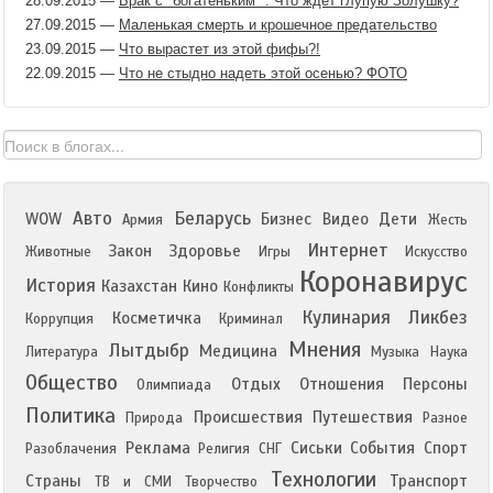
28.09.2015
—
Брак с "богатеньким" . Что ждет глупую Золушку?
27.09.2015
—
Маленькая смерть и крошечное предательство
23.09.2015
—
Что вырастет из этой фифы?!
22.09.2015
—
Что не стыдно надеть этой осенью? ФОТО
Авто
Беларусь
WOW
Бизнес
Видео
Дети
Армия
Жесть
Интернет
Закон
Здоровье
Животные
Игры
Искусство
Коронавирус
История
Казахстан
Кино
Конфликты
Кулинария
Ликбез
Косметичка
Коррупция
Криминал
Мнения
Лытдыбр
Медицина
Литература
Музыка
Наука
Общество
Отдых
Отношения
Персоны
Олимпиада
Политика
Происшествия
Путешествия
Природа
Разное
Реклама
Сиськи
События
Спорт
Разоблачения
Религия
СНГ
Технологии
Страны
Транспорт
ТВ и СМИ
Творчество