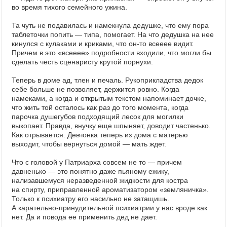
во время тихого семейного ужина.
Та чуть не подавилась и намекнула дедушке, что ему пора
таблеточки попить — типа, помогает. На что дедушка на нее
кинулся с кулаками и криками, что он-то всееее видит.
Причем в это «всееее» подробности входили, что могли бы
сделать честь сценаристу крутой порнухи.
Теперь в доме ад, тлен и печаль. Рукоприкладства дедок
себе больше не позволяет, держится ровно. Когда
намеками, а когда и открытым текстом напоминает дочке,
что жить той осталось как раз до того момента, когда
парочка душегубов подходящий лесок для могилки
выкопает. Правда, внучку еще шпыняет, доводит частенько.
Как отрывается. Девчонка теперь из дома с матерью
выходит, чтобы вернуться домой — мать ждет.
Что с головой у Патриарха совсем не то — причем
давненько — это понятно даже пьяному ежику,
нализавшемуся неразведенной жидкости для костра
на спирту, приправленной ароматизатором «земляничка».
Только к психиатру его насильно не затащишь.
А карательно-принудительной психиатрии у нас вроде как
нет. Да и повода ее применить дед не дает.