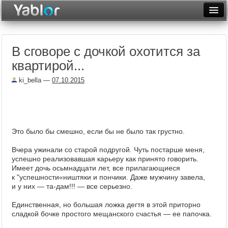
Разместить статью
Войти
В сговоре с дочкой охотится за
Неделя
квартирой...
Месяц
ki_bella
—
07.10.2015
Рейтинги
Архив
Это было бы смешно, если бы не было так грустно.
Фототоп
Вчера ужинали со старой подругой. Чуть постарше меня,
Видеотоп
успешно реализовавшая карьеру как принято говорить.
Имеет дочь осьмнадцати лет, все прилагающиеся
к "успешности«ништяки и пончики. Даже мужчину завела,
и у них — та-дам!!! — все серьезно.
Единственная, но большая ложка дегтя в этой приторно
сладкой бочке простого мещанского счастья — ее папочка.