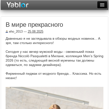
Разместить статью
Войти
В мире прекрасного
Неделя
eho_2013
—
25.08.2025
Месяц
Давненько я не заглядывала в обзоры модных новинок... А
зря, там столько интересного!
Рейтинги
Сегодня у нас вечер мужской моды - свеженький показ
Архив
бренда Niccolò Pasqualetti в Милане, коллекция Men’s Spring
2026 (то есть, следующей весной мужчины так должны
Фототоп
одеваться, по задумке дизайнера).
Видеотоп
Фирменный пиджак от модного бренда... Классика. Но есть
нюанс!