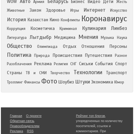
Авто
Беларусь
WOW
Бизнес
Видео
Дети
Армия
Жесть
Интернет
Закон
Здоровье
Животные
Игры
Искусство
Коронавирус
История
Казахстан
Кино
Конфликты
Кулинария
Ликбез
Косметичка
Коррупция
Криминал
Мнения
Лытдыбр
Медицина
Литература
Музыка
Наука
Общество
Отдых
Отношения
Персоны
Олимпиада
Политика
Происшествия
Путешествия
Природа
Разное
Реклама
Сиськи
События
Спорт
Разоблачения
Религия
СНГ
Технологии
Страны
Транспорт
ТВ и СМИ
Творчество
Фото
Штуки
Шоубиз
Экономика
Троллинг
Финансы
Юмор
Главная
О проекте
Рейтинг топ блогов
,
Обратная связь
упорядоченных по количеству
Правообладателям
посетителей, ссылок и
Реклама
RSS
комментариев. При