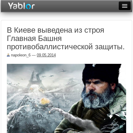
Разместить статью
Войти
В Киеве выведена из строя
Неделя
Главная Башня
Месяц
противобаллистической защиты.
Рейтинги
napoleon_6
—
09.05.2014
Архив
Фототоп
Видеотоп