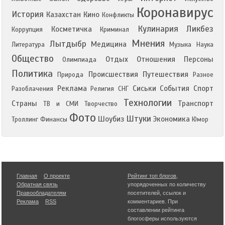
Коронавирус
История
Казахстан
Кино
Конфликты
Кулинария
Ликбез
Косметичка
Коррупция
Криминал
Мнения
Лытдыбр
Медицина
Литература
Музыка
Наука
Общество
Отдых
Отношения
Персоны
Олимпиада
Политика
Происшествия
Путешествия
Природа
Разное
Реклама
Сиськи
События
Спорт
Разоблачения
Религия
СНГ
Технологии
Страны
Транспорт
ТВ и СМИ
Творчество
Фото
Штуки
Шоубиз
Экономика
Троллинг
Финансы
Юмор
Главная
О проекте
Рейтинг топ блогов
,
Обратная связь
упорядоченных по количеству
Правообладателям
посетителей, ссылок и
Реклама
RSS
комментариев. При
составлении рейтинга
блогосферы используются