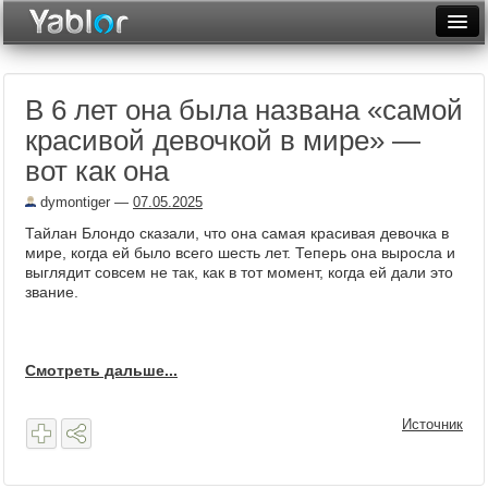
Разместить статью
Войти
В 6 лет она была названа «самой
Неделя
красивой девочкой в мире» —
Месяц
вот как она
Рейтинги
dymontiger
—
07.05.2025
Тайлан Блондо сказали, что она самая красивая девочка в
Архив
мире, когда ей было всего шесть лет. Теперь она выросла и
выглядит совсем не так, как в тот момент, когда ей дали это
Фототоп
звание.
Видеотоп
Смотреть дальше...
Источник