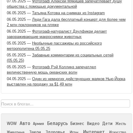
07.05.2025
—
Фотограф Алексей Мякишев запечатлевает душу
общества с помощью документальной
06.05.2025
—
Татьяна Котова на снимках из Instagram
06.05.2025
—
Леди Гага дала бесплатный концерт для более чем
2 млн поклонников на пляже
06.05.2025
—
Фотограф-натуралист Дзулфикри делает
завораживающие макроснимки животных
05.05.2025
—
Необычные пассажиры из российского
метрополитена 05.05.25
05.05.2025
—
Забавные комментарии из социальных сетей
(05.05.25)
05.05.2025
—
Фотограф Рэй Коллинз запечатлел
величественную мощь океанских волн
04.05.2025
—
Один из немногих действующих маяков Нью-Йорка
выставлен на продажу за $1,49 млн
Авто
Беларусь
WOW
Бизнес
Видео
Дети
Армия
Жесть
Интернет
Закон
Здоровье
Животные
Игры
Искусство