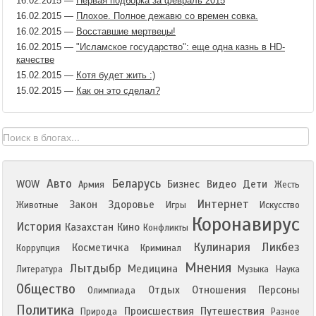
16.02.2015
—
Первая подборка за февраль 2015
16.02.2015
—
Плохое. Полное дежавю со времен совка.
16.02.2015
—
Восставшие мертвецы!
16.02.2015
—
"Исламское государство": еще одна казнь в HD-
качестве
15.02.2015
—
Котя будет жить :)
15.02.2015
—
Как он это сделал?
Авто
Беларусь
WOW
Бизнес
Видео
Дети
Армия
Жесть
Интернет
Закон
Здоровье
Животные
Игры
Искусство
Коронавирус
История
Казахстан
Кино
Конфликты
Кулинария
Ликбез
Косметичка
Коррупция
Криминал
Мнения
Лытдыбр
Медицина
Литература
Музыка
Наука
Общество
Отдых
Отношения
Персоны
Олимпиада
Политика
Происшествия
Путешествия
Природа
Разное