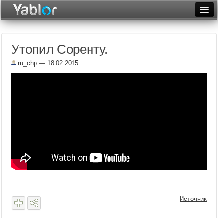
Разместить статью
Войти
Утопил Соренту.
Неделя
ru_chp
—
18.02.2015
Месяц
Рейтинги
Архив
Фототоп
Видеотоп
Источник