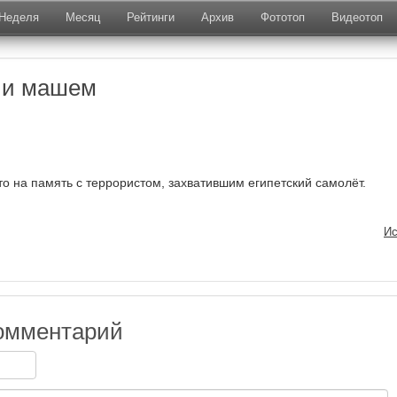
Неделя
Месяц
Рейтинги
Архив
Фототоп
Видеотоп
 и машем
о на память с террористом, захватившим египетский самолёт.
Ис
омментарий