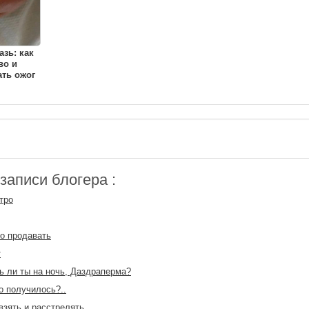
зь: как
во и
ть ожог
аписи блогера :
тро
о продавать
т
 ли ты на ночь, Даздраперма?
то получилось?..
взять и расстрелять