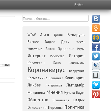
Войти
Авто
Беларусь
WOW
Армия
Бизнес
Видео
Дети
Жесть
Закон
Здоровье
Животные
Игры
Интернет
История
Искусство
Казахстан
Кино
Конфликты
точник
Коронавирус
Коррупция
Кулинария
Косметичка
Криминал
Ликбез
Лытдыбр
Литература
Мнения
Медицина
Музыка
Наука
Общество
Отдых
Олимпиада
Политика
Отношения
Персоны