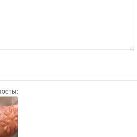
посты: