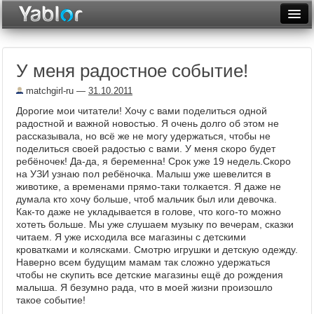
Разместить статью
Войти
У меня радостное событие!
Неделя
matchgirl-ru
—
31.10.2011
Месяц
Дорогие мои читатели! Хочу с вами поделиться одной
радостной и важной новостью. Я очень долго об этом не
Рейтинги
рассказывала, но всё же не могу удержаться, чтобы не
поделиться своей радостью с вами. У меня скоро будет
Архив
ребёночек! Да-да, я беременна! Срок уже 19 недель.Скоро
на УЗИ узнаю пол ребёночка. Малыш уже шевелится в
Фототоп
животике, а временами прямо-таки толкается. Я даже не
думала кто хочу больше, чтоб мальчик был или девочка.
Видеотоп
Как-то даже не укладывается в голове, что кого-то можно
хотеть больше. Мы уже слушаем музыку по вечерам, сказки
читаем. Я уже исходила все магазины с детскими
кроватками и колясками. Смотрю игрушки и детскую одежду.
Наверно всем будущим мамам так сложно удержаться
чтобы не скупить все детские магазины ещё до рождения
малыша. Я безумно рада, что в моей жизни произошло
такое событие!