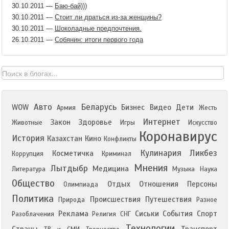
30.10.2011
—
Баю-бай)))
30.10.2011
—
Стоит ли драться из-за женщины?
30.10.2011
—
Шоколадные предпочтения.
26.10.2011
—
Собянин: итоги первого года
Авто
Беларусь
WOW
Бизнес
Видео
Дети
Армия
Жесть
Интернет
Закон
Здоровье
Животные
Игры
Искусство
Коронавирус
История
Казахстан
Кино
Конфликты
Кулинария
Ликбез
Косметичка
Коррупция
Криминал
Мнения
Лытдыбр
Медицина
Литература
Музыка
Наука
Общество
Отдых
Отношения
Персоны
Олимпиада
Политика
Происшествия
Путешествия
Природа
Разное
Реклама
Сиськи
События
Спорт
Разоблачения
Религия
СНГ
Технологии