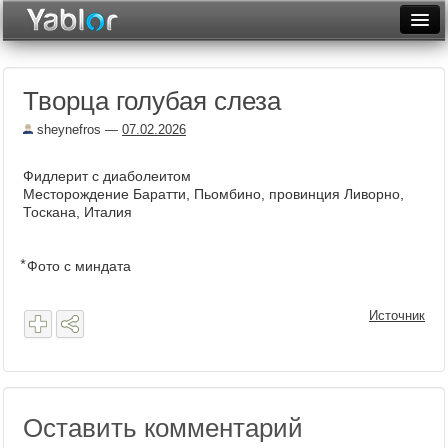
Разместить статью
Войти
Творца голубая слеза
Неделя
sheynefros
—
07.02.2026
Месяц
Фидлерит с диаболеитом
Рейтинги
Месторождение Баратти, Пьомбино, провинция Ливорно,
Тоскана, Италия
Архив
Фототоп
⃰ Фото с миндата
Видеотоп
Источник
Оставить комментарий