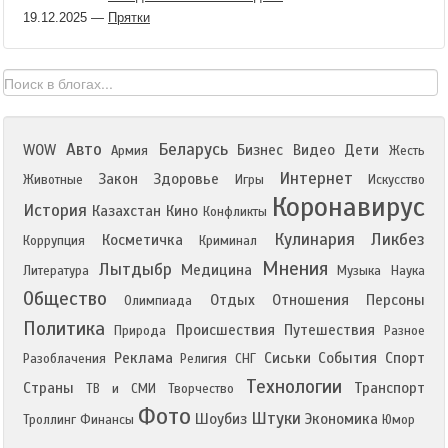
19.12.2025
—
Прятки
Авто
Беларусь
WOW
Бизнес
Видео
Дети
Армия
Жесть
Интернет
Закон
Здоровье
Животные
Игры
Искусство
Коронавирус
История
Казахстан
Кино
Конфликты
Кулинария
Ликбез
Косметичка
Коррупция
Криминал
Мнения
Лытдыбр
Медицина
Литература
Музыка
Наука
Общество
Отдых
Отношения
Персоны
Олимпиада
Политика
Происшествия
Путешествия
Природа
Разное
Реклама
Сиськи
События
Спорт
Разоблачения
Религия
СНГ
Технологии
Страны
Транспорт
ТВ и СМИ
Творчество
Фото
Штуки
Шоубиз
Экономика
Троллинг
Финансы
Юмор