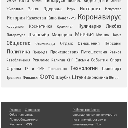
Авто
Беларусь
WOW
Бизнес
Видео
Дети
Армия
Жесть
Интернет
Закон
Здоровье
Животные
Игры
Искусство
Коронавирус
История
Казахстан
Кино
Конфликты
Кулинария
Ликбез
Косметичка
Коррупция
Криминал
Мнения
Лытдыбр
Медицина
Литература
Музыка
Наука
Общество
Отдых
Отношения
Персоны
Олимпиада
Политика
Происшествия
Путешествия
Природа
Разное
Реклама
Сиськи
События
Спорт
Разоблачения
Религия
СНГ
Технологии
Страны
Транспорт
ТВ и СМИ
Творчество
Фото
Штуки
Шоубиз
Экономика
Троллинг
Финансы
Юмор
Главная
О проекте
Рейтинг топ блогов
,
Обратная связь
упорядоченных по количеству
Правообладателям
посетителей, ссылок и
Реклама
RSS
комментариев. При