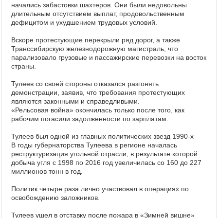
начались забастовки шахтеров. Они были недовольны
длительным отсутствием выплат, продовольственным
дефицитом и ухудшением трудовых условий.
Вскоре протестующие перекрыли ряд дорог, а также
Транссибирскую железнодорожную магистраль, что
парализовало грузовые и пассажирские перевозки на восток
страны.
Тулеев со своей стороны отказался разгонять
демонстрации, заявив, что требования протестующих
являются законными и справедливыми.
«Рельсовая война» окончилась только после того, как
рабочим погасили задолженности по зарплатам.
Тулеев был одной из главных политических звезд 1990-х
В годы губернаторства Тулеева в регионе началась
реструктуризация угольной отрасли, в результате которой
добыча угля с 1998 по 2016 год увеличилась со 160 до 227
миллионов тонн в год.
Политик четыре раза лично участвовал в операциях по
освобождению заложников.
Тулеев ушел в отставку после пожара в «Зимней вишне»