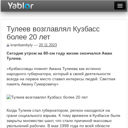
Разместить статью
Войти
Тулеев возглавлял Кузбасс
Неделя
более 20 лет
Месяц
krambambyly
—
20.11.2023
Рейтинги
Сегодня утром на 80-ом году жизни скончался Аман
Тулеев.
Архив
«Кузбассовцы помнят Амана Тулеева как истинно
народного губернатора, который в своей деятельности
Фототоп
всегда на первое место ставил интересы людей. Светлая
память Аману Гумировичу»
Видеотоп
Когда Тулеев стал губернатором, регион находился на
грани социального взрыва. К тому времени в Кузбассе были
закрыты множество шахт, что стало причиной массовых
увольнений рабочих. В мае 1998 года по всей области