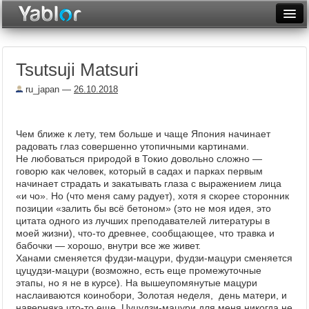
Разместить статью
Войти
Tsutsuji Matsuri
Неделя
ru_japan
—
26.10.2018
Месяц
Рейтинги
Чем ближе к лету, тем больше и чаще Япония начинает
радовать глаз совершенно утопичными картинами.
Архив
Не любоваться природой в Токио довольно сложно —
говорю как человек, который в садах и парках первым
Фототоп
начинает страдать и закатывать глаза с выражением лица
«и чо». Но (что меня саму радует), хотя я скорее сторонник
Видеотоп
позиции «залить бы всё бетоном» (это не моя идея, это
цитата одного из лучших преподавателей литературы в
моей жизни), что-то древнее, сообщающее, что травка и
бабочки — хорошо, внутри все же живет.
Ханами сменяется фудзи-мацури, фудзи-мацури сменяется
цуцудзи-мацури (возможно, есть еще промежуточные
этапы, но я не в курсе). На вышеупомянутые мацури
наслаиваются коинобори, Золотая неделя, день матери, и
наверняка что-то еще. Цуцудзи-мацури для меня никогда не