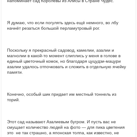
напоминает сад Королевы из Алисы в Стране Чудес.
Я думаю, что если погулять здесь ещё немного, во лбу
начнёт резаться большой перламутровый рог.
Поскольку я прекрасный садовод, камелии, азалии и
магнолии в какой-то момент слиплись у меня в голове в
единый цветочный комок, но благодаря цуцудзи-мацури
азалии удалось отпочковать и сложить в отдельную ячейку
памяти.
Конечно, особый шик придает им местный тоннель из
торий.
Этот сад называют Азалиевым бугром. И пусть вас не
смущает количество людей на фото — для пика цветения
это не так страшно, а японская толпа, как известно, не