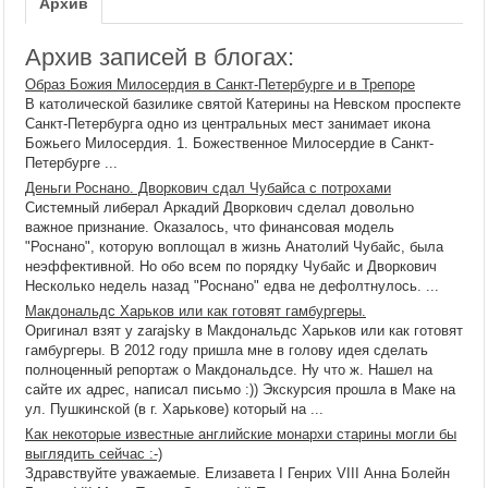
Архив
Архив записей в блогах:
Образ Божия Милосердия в Санкт-Петербурге и в Трепоре
В католической базилике святой Катерины на Невском проспекте
Санкт-Петербурга одно из центральных мест занимает икона
Божьего Милосердия. 1. Божественное Милосердие в Санкт-
Петербурге ...
Деньги Роснано. Дворкович сдал Чубайса с потрохами
Системный либерал Аркадий Дворкович сделал довольно
важное признание. Оказалось, что финансовая модель
"Роснано", которую воплощал в жизнь Анатолий Чубайс, была
неэффективной. Но обо всем по порядку Чубайс и Дворкович
Несколько недель назад "Роснано" едва не дефолтнулось. ...
Макдональдс Харьков или как готовят гамбургеры.
Оригинал взят у zarajsky в Макдональдс Харьков или как готовят
гамбургеры. В 2012 году пришла мне в голову идея сделать
полноценный репортаж о Макдональдсе. Ну что ж. Нашел на
сайте их адрес, написал письмо :)) Экскурсия прошла в Маке на
ул. Пушкинской (в г. Харькове) который на ...
Как некоторые известные английские монархи старины могли бы
выглядить сейчас :-)
Здравствуйте уважаемые. Елизавета I Генрих VIII Анна Болейн