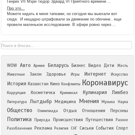
Генрих VII Мэри Тюдор Эдвард VI Приятного времени ...
Про это...
Можете кидать в меня тапками, но сегодня мы выехали вот
сюда: И нещадно штрафовали за движение по обочине.. еще
провели маленькое исследование. В эфире ровно через ...
Авто
Беларусь
WOW
Бизнес
Видео
Дети
Армия
Жесть
Интернет
Закон
Здоровье
Животные
Игры
Искусство
Коронавирус
История
Казахстан
Кино
Конфликты
Кулинария
Ликбез
Косметичка
Коррупция
Криминал
Мнения
Лытдыбр
Медицина
Литература
Музыка
Наука
Общество
Отдых
Отношения
Персоны
Олимпиада
Политика
Происшествия
Путешествия
Природа
Разное
Реклама
Сиськи
События
Спорт
Разоблачения
Религия
СНГ