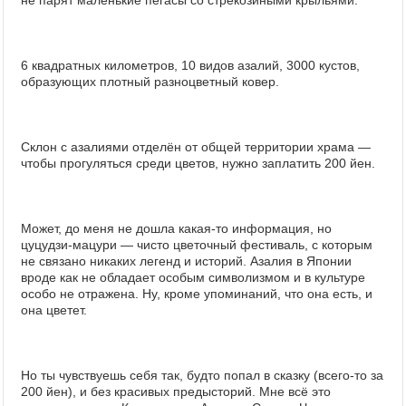
не парят маленькие пегасы со стрекозиными крыльями.
6 квадратных километров, 10 видов азалий, 3000 кустов,
образующих плотный разноцветный ковер.
Склон с азалиями отделён от общей территории храма —
чтобы прогуляться среди цветов, нужно заплатить 200 йен.
Может, до меня не дошла какая-то информация, но
цуцудзи-мацури — чисто цветочный фестиваль, с которым
не связано никаких легенд и историй. Азалия в Японии
вроде как не обладает особым символизмом и в культуре
особо не отражена. Ну, кроме упоминаний, что она есть, и
она цветет.
Но ты чувствуешь себя так, будто попал в сказку (всего-то за
200 йен), и без красивых предысторий. Мне всё это