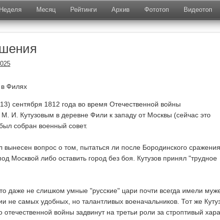
Неделя
Месяц
Рейтинги
Архив
Фототоп
Видеотоп
ешения
2025
 в Филях
13) сентября 1812 года во время Отечественной войны
. И. Кутузовым в деревне Фили к западу от Москвы (сейчас это
был собран военный совет.
 вынесен вопрос о том, пытаться ли после Бородинского сражения
од Москвой либо оставить город без боя. Кутузов принял "трудное
что даже не слишком умные "русские" цари почти всегда имели муж
ии не самых удобных, но талантливых военачальников. Тот же Куту
о отечественной войны задвинут на третьи роли за строптивый хара