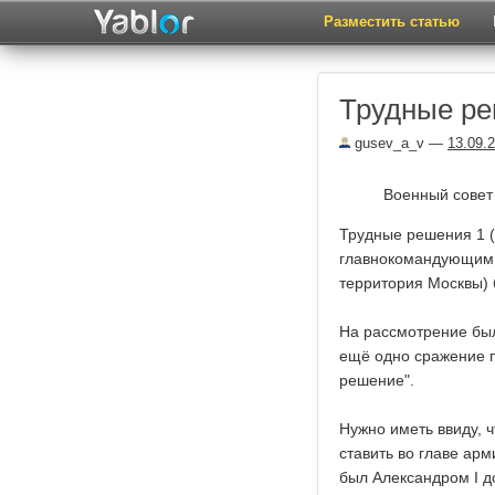
Разместить статью
Трудные р
gusev_a_v
—
13.09.
Военный совет
Трудные решения 1 (
главнокомандующим М
территория Москвы) 
На рассмотрение был
ещё одно сражение п
решение".
Нужно иметь ввиду, 
ставить во главе арм
был Александром I д