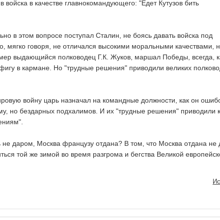
в войска в качестве главнокомандующего: "Едет Кутузов бить
но в этом вопросе поступал Сталин, не боясь давать войска под
то, мягко говоря, не отличался высокими моральными качествами, 
мер выдающийся полководец Г.К. Жуков, маршал Победы, всегда, к
фигу в кармане. Но "трудные решения" приводили великих полково
ировую войну царь назначал на командные должности, как он ошиб
му, но бездарных подхалимов. И их "трудные решения" приводили 
ениям".
дь не даром, Москва французу отдана? В том, что Москва отдана не
иться той же зимой во время разгрома и бегства Великой европейск
Ис