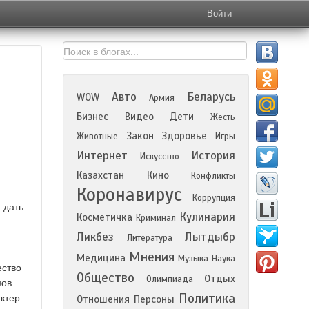
Войти
Авто
Беларусь
WOW
Армия
Бизнес
Видео
Дети
Жесть
Закон
Здоровье
Животные
Игры
Интернет
История
Искусство
Казахстан
Кино
Конфликты
Коронавирус
Коррупция
 дать
Кулинария
Косметичка
Криминал
Ликбез
Лытдыбр
Литература
Мнения
Медицина
Музыка
Наука
ество
Общество
Отдых
Олимпиада
зов
Политика
ктер.
Отношения
Персоны