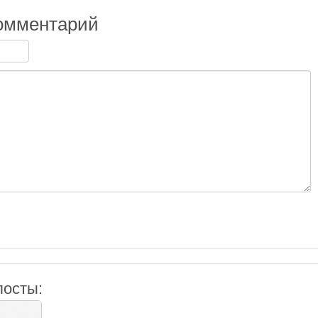
омментарий
посты: