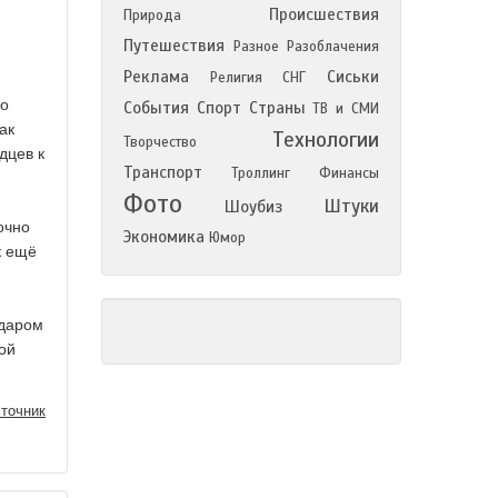
Происшествия
Природа
Путешествия
Разное
Разоблачения
Реклама
Сиськи
Религия
СНГ
но
События
Спорт
Страны
ТВ и СМИ
ак
Технологии
Творчество
дцев к
Транспорт
Троллинг
Финансы
Фото
Штуки
Шоубиз
очно
Экономика
Юмор
к ещё
 даром
ой
точник