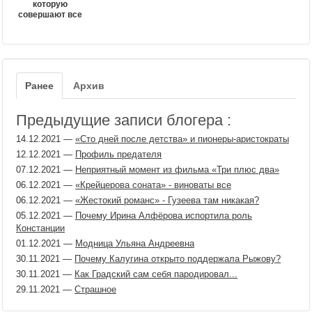
которую
совершают все
Ранее
Архив
Предыдущие записи блогера :
14.12.2021
—
«Сто дней после детства» и пионеры-аристократы
12.12.2021
—
Профиль предателя
07.12.2021
—
Неприятный момент из фильма «Три плюс два»
06.12.2021
—
«Крейцерова соната» - виноваты все
06.12.2021
—
«Жестокий романс» - Гузеева там никакая?
05.12.2021
—
Почему Ирина Алфёрова испортила роль
Констанции
01.12.2021
—
Модница Ульяна Андреевна
30.11.2021
—
Почему Калугина открыто поддержала Рыжову?
30.11.2021
—
Как Градский сам себя пародировал...
29.11.2021
—
Страшное