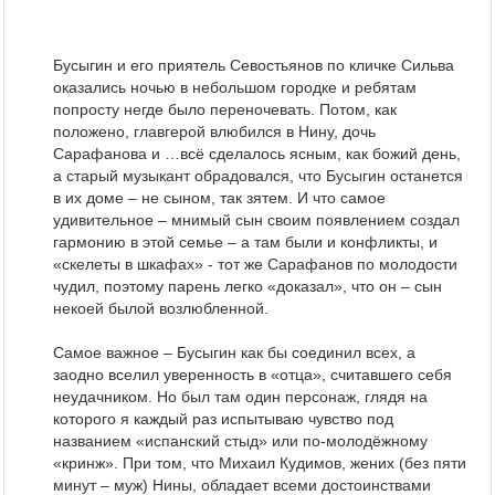
Бусыгин и его приятель Севостьянов по кличке Сильва
оказались ночью в небольшом городке и ребятам
попросту негде было переночевать. Потом, как
положено, главгерой влюбился в Нину, дочь
Сарафанова и …всё сделалось ясным, как божий день,
а старый музыкант обрадовался, что Бусыгин останется
в их доме – не сыном, так зятем. И что самое
удивительное – мнимый сын своим появлением создал
гармонию в этой семье – а там были и конфликты, и
«скелеты в шкафах» - тот же Сарафанов по молодости
чудил, поэтому парень легко «доказал», что он – сын
некоей былой возлюбленной.
Самое важное – Бусыгин как бы соединил всех, а
заодно вселил уверенность в «отца», считавшего себя
неудачником. Но был там один персонаж, глядя на
которого я каждый раз испытываю чувство под
названием «испанский стыд» или по-молодёжному
«кринж». При том, что Михаил Кудимов, жених (без пяти
минут – муж) Нины, обладает всеми достоинствами