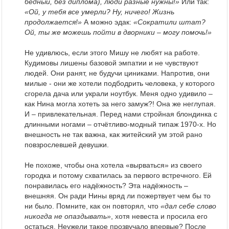
бедный, без диплома), люди разные нужны!»
Или так:
«Ой, у тебя все умерли? Ну, ничего! Жизнь
продолжается!»
А можно эдак:
«Сократили штат?
Ой, ты же можешь пойти в дворники – могу помочь!»
Не удивлюсь, если этого Мишу не любят на работе.
Кудимовы лишены базовой эмпатии и не чувствуют
людей. Они ранят, не будучи циниками. Напротив, они
милые - они же хотели подбодрить человека, у которого
сгорела дача или украли ноутбук. Меня одно удивило –
как Нина могла хотеть за него замуж?! Она же неглупая.
И – привлекательная. Перед нами стройная блондинка с
длинными ногами – отчётливо-модный типаж 1970-х. Но
внешность не так важна, как житейский ум этой рано
повзрослевшей девушки.
Не похоже, чтобы она хотела «вырваться» из своего
городка и потому схватилась за первого встречного. Ей
понравилась его надёжность? Эта надёжность –
внешняя. Он ради Нины вряд ли пожертвует чем бы то
ни было. Помните, как он повторял, что
«дал себе слово
никогда не опаздывать»
, хотя невеста и просила его
остаться. Неужели такое прозвучало впервые? После