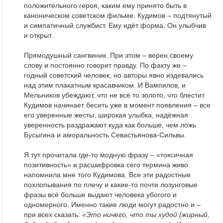
положительного героя, каким ему принято быть в
каноническом советском фильме. Кудимов – подтянутый
и симпатичный службист. Ему идёт форма. Он улыбчив
и открыт.
Прямодушный сангвиник. При этом – верен своему
слову и постоянно говорит правду. По факту же –
годный советский человек, но авторы явно издевались
над этим плакатным красавчиком. И Вампилов, и
Мельников убеждают, что не всё то золото, что блестит.
Кудимов начинает бесить уже в момент появления – все
его уверенные жесты, широкая улыбка, надёжная
уверенность раздражают куда как больше, чем ложь
Бусыгина и аморальность Севастьянова-Сильвы.
Я тут прочитала где-то модную фразу – «токсичная
позитивность» и расшифровка сего термина живо
напомнила мне того Кудимова. Все эти радостные
похлопывания по плечу и какие-то почти лозунговые
фразы всё больше выдают человека убогого и
одномерного. Именно такие люди могут радостно и –
при всех сказать:
«Это ничего, что ты худой (жирный,