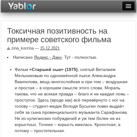
Разместить статью
Войти
Токсичная позитивность на
Неделя
примере советского фильма
Месяц
zina_korzina
—
15.12.2021
Рейтинги
Написано
Яндекс - Дзен
. Тут - полностью.
Архив
Фильм
«Старший сын» (1975)
, снятый Виталием
Мельниковым по одноимённой пьесе Александра
Фототоп
Вампилова, вещь многослойная и при том – воздушная
и простая – в хорошем смысле этого слова. Мораль
Видеотоп
такова, что не всякая правда – благо и не каждая ложь –
проступок. Здесь (вроде как) всё перевёрнуто с ног на
голову – студент-медик Володя Бусыгин ловко выдаёт
себя за сына провинциального музыканта Сарафанова.
Не из хулиганских побуждений и уж тем более не из
корыстных. Точнее – корысть имелась. Крохотная, а
потому – простительная.