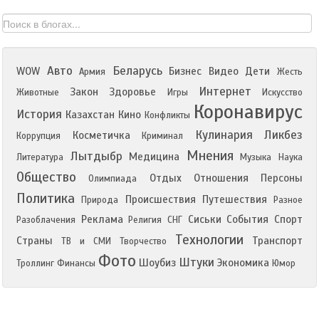
Авто
Беларусь
WOW
Бизнес
Видео
Дети
Армия
Жесть
Интернет
Закон
Здоровье
Животные
Игры
Искусство
Коронавирус
История
Казахстан
Кино
Конфликты
Кулинария
Ликбез
Косметичка
Коррупция
Криминал
Мнения
Лытдыбр
Медицина
Литература
Музыка
Наука
Общество
Отдых
Отношения
Персоны
Олимпиада
Политика
Происшествия
Путешествия
Природа
Разное
Реклама
Сиськи
События
Спорт
Разоблачения
Религия
СНГ
Технологии
Страны
Транспорт
ТВ и СМИ
Творчество
Фото
Штуки
Шоубиз
Экономика
Троллинг
Финансы
Юмор