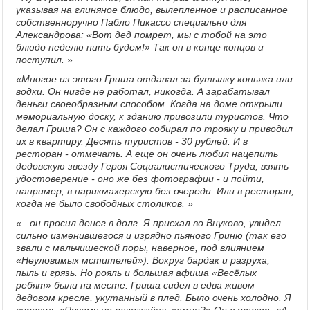
указывая на глиняное блюдо, вылепленное и расписанное
собственноручно Пабло Пикассо специально для
Александрова: «Вот дед помрет, мы с тобой на это
блюдо неделю пить будем!» Так он в конце концов и
поступил. »
«Многое из этого Гриша отдавал за бутылку коньяка или
водки. Он нигде не работал, никогда. А зарабатывал
деньги своеобразным способом. Когда на доме открыли
мемориальную доску, к зданию привозили туристов. Что
делал Гриша? Он с каждого собирал по трояку и приводил
их в квартиру. Десять туристов - 30 рублей. И в
ресторан - отмечать. А еще он очень любил нацепить
дедовскую звезду Героя Социалистического Труда, взять
удостоверение - оно же без фотографии - и пойти,
например, в парикмахерскую без очереди. Или в ресторан,
когда не было свободных столиков. »
«...он просил денег в долг. Я приехал во Внуково, увидел
сильно изменившегося и изрядно пьяного Гриню (так его
звали с мальчишеской поры, наверное, под влиянием
«Неуловимых мстителей»). Вокруг бардак и разруха,
пыль и грязь. Но рояль и большая афиша «Весёлых
ребят» были на месте. Гриша сидел в едва живом
дедовом кресле, укутанный в плед. Было очень холодно. Я