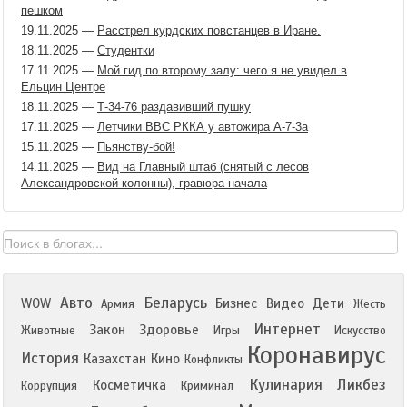
пешком
19.11.2025
—
Расстрел курдских повстанцев в Иране.
18.11.2025
—
Студентки
17.11.2025
—
Мой гид по второму залу: чего я не увидел в
Ельцин Центре
18.11.2025
—
Т-34-76 раздавивший пушку
17.11.2025
—
Летчики ВВС РККА у автожира А-7-3а
15.11.2025
—
Пьянству-бой!
14.11.2025
—
Вид на Главный штаб (снятый с лесов
Александровской колонны), гравюра начала
Авто
Беларусь
WOW
Бизнес
Видео
Дети
Армия
Жесть
Интернет
Закон
Здоровье
Животные
Игры
Искусство
Коронавирус
История
Казахстан
Кино
Конфликты
Кулинария
Ликбез
Косметичка
Коррупция
Криминал