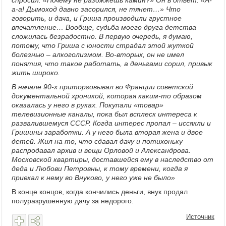
спросил: «Почему не разожжёшь камин?» Он в ответ: «А-
а-а! Дымоход давно засорился, не тянет…» Что
говорить, и дача, и Гриша производили грустное
впечатление… Вообще, судьба моего друга детства
сложилась безрадостно. В первую очередь, я думаю,
потому, что Гриша с юности страдал этой жуткой
болезнью – алкоголизмом. Во-вторых, он не имел
понятия, что такое работать, а деньгами сорил, привык
жить широко.
В начале 90-х приторговывал во Франции советской
документальной хроникой, которая каким-то образом
оказалась у него в руках. Покупали «товар»
телевизионные каналы, пока был всплеск интереса к
развалившемуся СССР. Когда интерес пропал – иссякли и
Гришины заработки. А у него была вторая жена и двое
детей. Жил на то, что сдавал дачу и потихоньку
распродавал архив и вещи Орловой и Александрова.
Московской квартиры, доставшейся ему в наследство от
деда и Любови Петровны, к тому времени, когда я
приехал к нему во Внуково, у него уже не было»
В конце концов, когда кончились деньги, внук продал
полуразрушенную дачу за недорого.
Источник