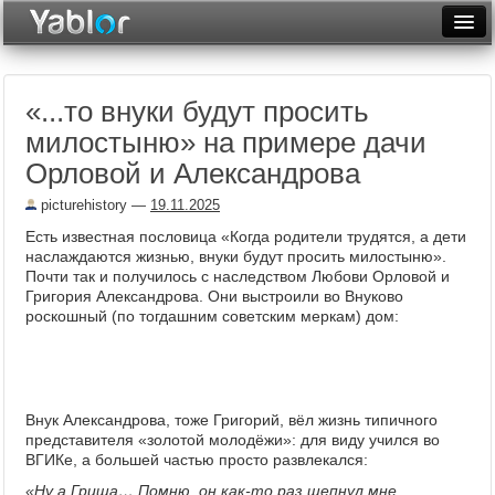
Разместить статью
Войти
«...то внуки будут просить
Неделя
милостыню» на примере дачи
Месяц
Орловой и Александрова
Рейтинги
picturehistory
—
19.11.2025
Есть известная пословица «Когда родители трудятся, а дети
Архив
наслаждаются жизнью, внуки будут просить милостыню».
Почти так и получилось с наследством Любови Орловой и
Фототоп
Григория Александрова. Они выстроили во Внуково
роскошный (по тогдашним советским меркам) дом:
Видеотоп
Внук Александрова, тоже Григорий, вёл жизнь типичного
представителя «золотой молодёжи»: для виду учился во
ВГИКе, а большей частью просто развлекался:
«Ну а Гриша… Помню, он как-то раз шепнул мне,