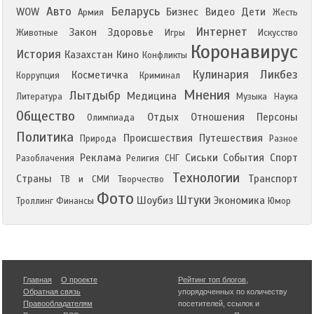
Авто
Беларусь
WOW
Бизнес
Видео
Дети
Армия
Жесть
Интернет
Закон
Здоровье
Животные
Игры
Искусство
Коронавирус
История
Казахстан
Кино
Конфликты
Кулинария
Ликбез
Косметичка
Коррупция
Криминал
Мнения
Лытдыбр
Медицина
Литература
Музыка
Наука
Общество
Отдых
Отношения
Персоны
Олимпиада
Политика
Происшествия
Путешествия
Природа
Разное
Реклама
Сиськи
События
Спорт
Разоблачения
Религия
СНГ
Технологии
Страны
Транспорт
ТВ и СМИ
Творчество
Фото
Штуки
Шоубиз
Экономика
Троллинг
Финансы
Юмор
Главная
О проекте
Рейтинг топ блогов
,
Обратная связь
упорядоченных по количеству
Правообладателям
посетителей, ссылок и