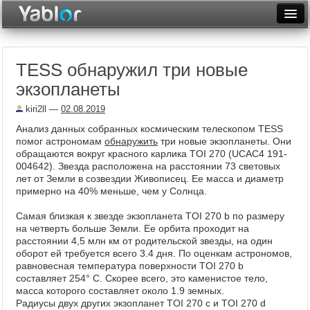
Разместить статью
Войти
TESS обнаружил три новые
Неделя
экзопланеты
Месяц
kiri2ll
—
02.08.2019
Рейтинги
Анализ данных собранных космическим телескопом TESS
помог астрономам
обнаружить
три новые экзопланеты. Они
Архив
обращаются вокруг красного карлика TOI 270 (UCAC4 191-
004642). Звезда расположена на расстоянии 73 световых
лет от Земли в созвездии Живописец. Ее масса и диаметр
Фототоп
примерно на 40% меньше, чем у Солнца.
Видеотоп
Самая близкая к звезде экзопланета TOI 270 b по размеру
на четверть больше Земли. Ее орбита проходит на
расстоянии 4,5 млн км от родительской звезды, на один
оборот ей требуется всего 3.4 дня. По оценкам астрономов,
равновесная температура поверхности TOI 270 b
составляет 254° C. Скорее всего, это каменистое тело,
масса которого составляет около 1.9 земных.
Радиусы двух других экзопланет TOI 270 c и TOI 270 d