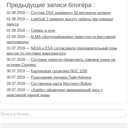
Предыдущие записи блогера :
02.08.2019
—
Спутник DSX развернул 82-метровую антенну
01.08.2019
—
LightSail 2 изменил высоту орбиты при помощи
паруса
01.08.2019
—
Сибирь в огне
01.08.2019
—
ALMA сфотографировал окрестности массивной
протозвезды
31.07.2019
—
NASA и ESA согласовали предварительный план
миссии по доставке марсианского
30.07.2019
—
Спутники помогли обнаружить лавовое озеро на
острове Сондерс
30.07.2019
—
Карликовая галактика NGC 1156
30.07.2019
—
Разрушение ледника Пайн-Айленд
29.07.2019
—
Составлена карта Местного Войда
29.07.2019
—
«Хаббл» обнаружил аккреционный диск у
неактивной черной дыры