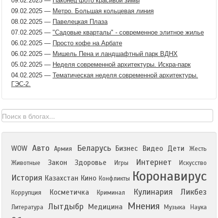
09.02.2025
—
Наконец фото красивой зимы
09.02.2025
—
Метро. Большая кольцевая линия
08.02.2025
—
Павелецкая Плаза
07.02.2025
—
"Садовые кварталы" - современное элитное жилье
06.02.2025
—
Просто кофе на Арбате
06.02.2025
—
Мишель Пена и ландшафтный парк ВДНХ
05.02.2025
—
Неделя современной архитектуры. Искра-парк
04.02.2025
—
Тематическая неделя современной архитектуры.
ГЭС-2.
Авто
Беларусь
WOW
Бизнес
Видео
Дети
Армия
Жесть
Интернет
Закон
Здоровье
Животные
Игры
Искусство
Коронавирус
История
Казахстан
Кино
Конфликты
Кулинария
Ликбез
Косметичка
Коррупция
Криминал
Мнения
Лытдыбр
Медицина
Литература
Музыка
Наука