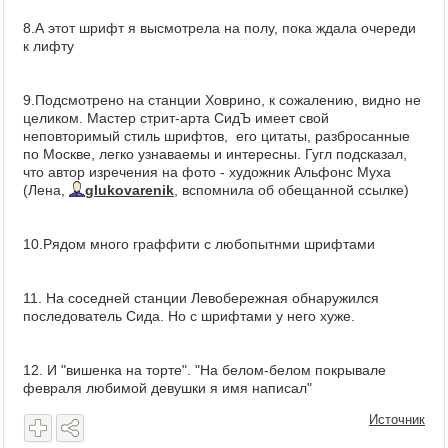
8.А этот шрифт я высмотрела на полу, пока ждала очереди
к лифту
9.Подсмотрено на станции Ховрино, к сожалению, видно не
целиком. Мастер стрит-арта СидЪ имеет свой
неповторимый стиль шрифтов, его цитаты, разбросанные
по Москве, легко узнаваемы и интересны. Гугл подсказал,
что автор изречения на фото - художник Альфонс Муха
(Лена,
glukovarenik
, вспомнила об обещанной ссылке)
10.Рядом много граффити с любопытнми шрифтами
11. На соседней станции Левобережная обнаружился
последователь Сида. Но с шрифтами у него хуже.
12. И "вишенка на торте". "На белом-белом покрывале
февраля любимой девушки я имя написал"
Источник