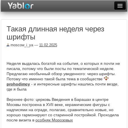
Разместить статью
Войти
Такая длинная неделя через
Неделя
шрифты
Месяц
moscow_i_ya
—
11.02.2025
Рейтинги
Архив
Неделя выдалась богатой на события, о которых я почти не
писала, потому что были посты по тематической неделе.
Предлагаю необычный обзор увиденного: через шрифты.
Фототоп
Потому что именно такой была тема в сообществе
prohodimcy
- и интересные шрифты нашлись почти везде,
Видеотоп
где я была
Верхнее фото: церковь Введения в Барашах в центре
Москвы построена в XVII веке, керамические фигуры с
надписями на ограде, полагаю, сравнительно новые, но
хорошо гармонируют со старинной постройкой. Проходила
после визита в
особняк Морозовых