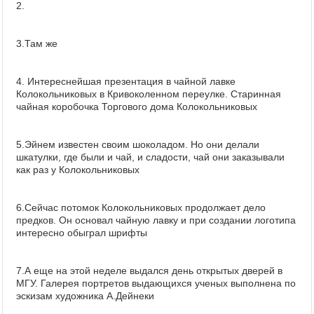
2.
3.Там же
4. Интереснейшая презентация в чайной лавке
Колокольниковых в Кривоколенном переулке. Старинная
чайная коробочка Торгового дома Колокольниковых
5.Эйнем известен своим шоколадом. Но они делали
шкатулки, где были и чай, и сладости, чай они заказывали
как раз у Колокольниковых
6.Сейчас потомок Колокольниковых продолжает дело
предков. Он основал чайную лавку и при создании логотипа
интересно обыграл шрифты
7.А еще на этой неделе выдался день открытых дверей в
МГУ. Галерея портретов выдающихся ученых выполнена по
эскизам художника А.Дейнеки