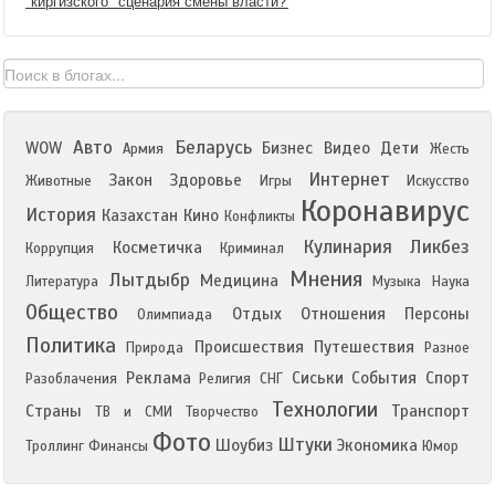
"киргизского" сценария смены власти?'
Авто
Беларусь
WOW
Бизнес
Видео
Дети
Армия
Жесть
Интернет
Закон
Здоровье
Животные
Игры
Искусство
Коронавирус
История
Казахстан
Кино
Конфликты
Кулинария
Ликбез
Косметичка
Коррупция
Криминал
Мнения
Лытдыбр
Медицина
Литература
Музыка
Наука
Общество
Отдых
Отношения
Персоны
Олимпиада
Политика
Происшествия
Путешествия
Природа
Разное
Реклама
Сиськи
События
Спорт
Разоблачения
Религия
СНГ
Технологии
Страны
Транспорт
ТВ и СМИ
Творчество
Фото
Штуки
Шоубиз
Экономика
Троллинг
Финансы
Юмор