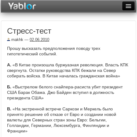
Разместить статью
Войти
Стресс-тест
Неделя
makhk
—
02.06.2010
Месяц
Прошу высказать предположения поводу трех
гипотетический событий.
Рейтинги
A.
«В Китае произошла буржуазная революция. Власть КПК
Архив
свергнута. Остатки руководства КПК бежали на Север
собирать войска. В Китае началась гражданская война»
Фототоп
Б.
«Выстрелом белого снайпера-расиста убит президент
Видеотоп
США Барак Обама. Джо Байден вступил в должность
президента США»
В.
«На экстренной встрече Саркози и Меркель было
принято решение об отказе от Евро и создании новой
валюты для Северных стран зоны Евро: Бельгии,
Голландии, Германии, Люксембурга, Финляндии и
Франции»