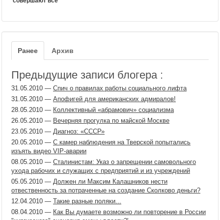
совершают все
Ранее
Архив
Предыдущие записи блогера :
31.05.2010
—
Спич о правилах работы социального лифта
31.05.2010
—
Апофигей для американских адмиралов!
28.05.2010
—
Коллективный «абрамович» социализма
26.05.2010
—
Вечерняя прогулка по майской Москве
23.05.2010
—
Диагноз: «СССР»
20.05.2010
—
С камер наблюдения на Тверской попытались
изъять видео VIP-аварии
08.05.2010
—
Сталинистам: Указ о запрещении самовольного
ухода рабочих и служащих с предприятий и из учреждений
05.05.2010
—
Должен ли Максим Калашников нести
отвественность за потраченные на создание Сколково деньги?
12.04.2010
—
Такие разные поляки...
08.04.2010
—
Как Вы думаете возможно ли повторение в России