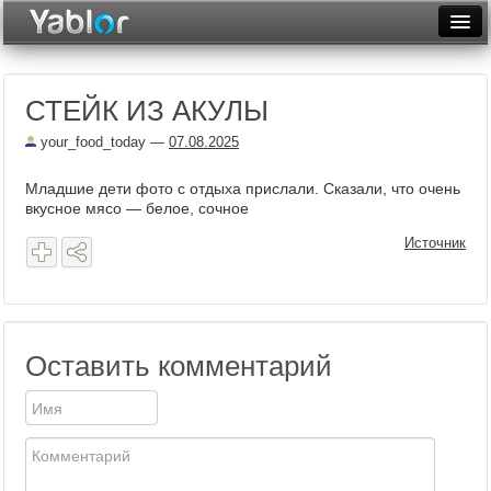
Разместить статью
Войти
СТЕЙК ИЗ АКУЛЫ
Неделя
your_food_today
—
07.08.2025
Месяц
Младшие дети фото с отдыха прислали. Сказали, что очень
Рейтинги
вкусное мясо — белое, сочное
Архив
Источник
Фототоп
Видеотоп
Оставить комментарий