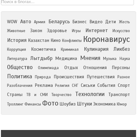
Авто
Беларусь
WOW
Бизнес
Видео
Дети
Армия
Жесть
Интернет
Закон
Здоровье
Животные
Игры
Искусство
Коронавирус
История
Казахстан
Кино
Конфликты
Кулинария
Ликбез
Косметичка
Коррупция
Криминал
Мнения
Лытдыбр
Медицина
Литература
Музыка
Наука
Общество
Отдых
Отношения
Персоны
Олимпиада
Политика
Происшествия
Путешествия
Природа
Разное
Реклама
Сиськи
События
Спорт
Разоблачения
Религия
СНГ
Технологии
Страны
Транспорт
ТВ и СМИ
Творчество
Фото
Штуки
Шоубиз
Экономика
Троллинг
Финансы
Юмор